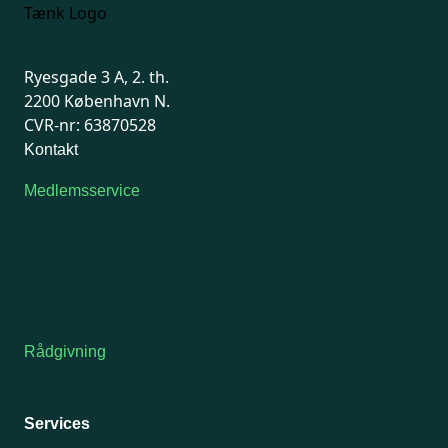
Ryesgade 3 A, 2. th.
2200 København N.
CVR-nr: 63870528
Kontakt
Medlemsservice
Man-tirsdag: kl. 9-12
Onsdag: Lukket
Tors-fredag: kl. 9-12
7741 7741
Kontakt medlemsservice
Rådgivning
For medlemmer: 7741 7777
Man-fredag 9-15
Services