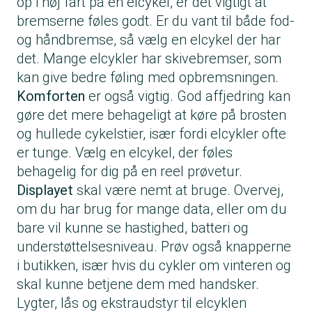
op i høj fart på en elcykel, er det vigtigt at
bremserne føles godt. Er du vant til både fod-
og håndbremse, så vælg en elcykel der har
det. Mange elcykler har skivebremser, som
kan give bedre føling med opbremsningen.
Komforten
er også vigtig. God affjedring kan
gøre det mere behageligt at køre på brosten
og hullede cykelstier, især fordi elcykler ofte
er tunge. Vælg en elcykel, der føles
behagelig for dig på en reel prøvetur.
Displayet
skal være nemt at bruge. Overvej,
om du har brug for mange data, eller om du
bare vil kunne se hastighed, batteri og
understøttelsesniveau. Prøv også knapperne
i butikken, især hvis du cykler om vinteren og
skal kunne betjene dem med handsker.
Lygter, lås og ekstraudstyr til elcyklen