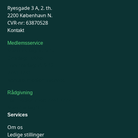
Ryesgade 3 A, 2. th.
2200 København N.
CVR-nr: 63870528
Kontakt
Medlemsservice
Man-tirsdag: kl. 9-12
Onsdag: Lukket
Tors-fredag: kl. 9-12
7741 7741
Kontakt medlemsservice
Rådgivning
For medlemmer: 7741 7777
Man-fredag 9-15
Services
Om os
Ledige stillinger