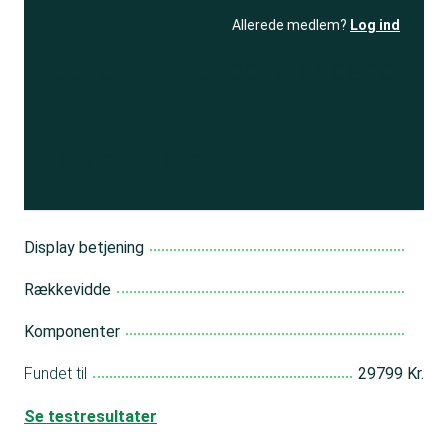
Allerede medlem?
Log ind
Se resultatet
og få adgang
til 150+ andre test
Bliv medlem
Display betjening
Rækkevidde
Komponenter
Fundet til
29799 Kr.
Se testresultater