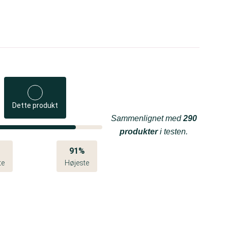
Dette produkt
Sammenlignet med
290
produkter
i testen.
%
91%
te
Højeste