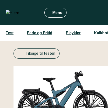
Gå
til
Menu
hovedindhold
Test
Ferie og Fritid
Elcykler
Kalkhof
Tilbage til testen