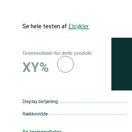
Se hele testen af
Elcykler
Testresultater for dette produkt
Se 
XY%
og 
150
Display betjening
Rækkevidde
Se testresultater