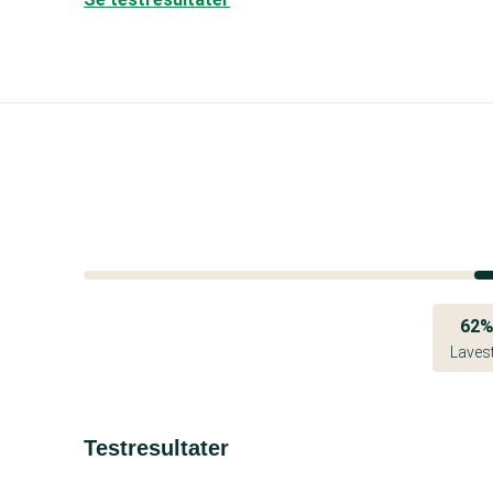
62
Laves
Testresultater