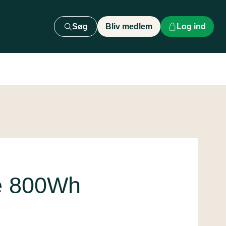
Søg
Bliv medlem
Log ind
e 800Wh