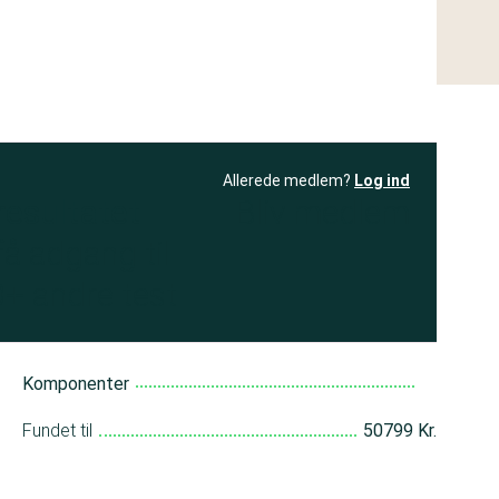
Allerede medlem?
Log ind
resultatet
Bliv medlem
få adgang til
+ andre test
Komponenter
Fundet til
50799 Kr.