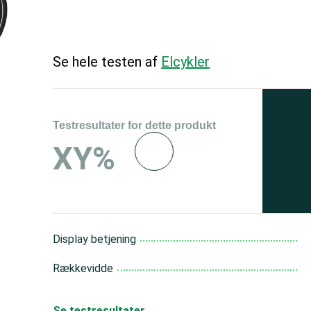
Se hele testen af
Elcykler
Testresultater for dette produkt
Se 
XY%
og 
150
Display betjening
Rækkevidde
Se testresultater