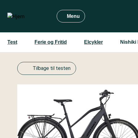
Gå
til
Menu
hovedindhold
Test
Ferie og Fritid
Elcykler
Nishiki
Tilbage til testen