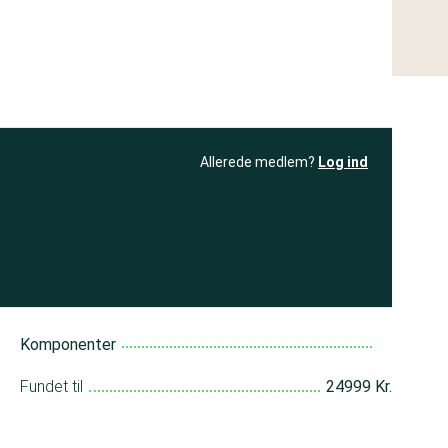
Allerede medlem?
Log ind
resultatet
Bliv medlem
få adgang til
+ andre test
Komponenter
Fundet til
24999 Kr.