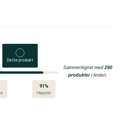
Dette produkt
Sammenlignet med
290
produkter
i testen.
%
91%
te
Højeste