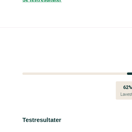
62
Laves
Testresultater