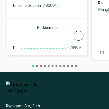
Riese
Entice 5 Season |2 800Wh
Swing5
Bedømmelse
32899 Kr.
Pris
Pris
Ryesgade 3 A, 2. th.