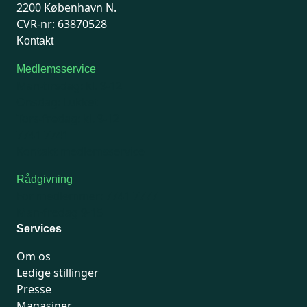
2200 København N.
CVR-nr: 63870528
Kontakt
Medlemsservice
Man-tirsdag: kl. 9-12
Onsdag: Lukket
Tors-fredag: kl. 9-12
7741 7741
Kontakt medlemsservice
Rådgivning
For medlemmer: 7741 7777
Man-fredag 9-15
Services
Om os
Ledige stillinger
Presse
Magasiner