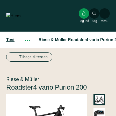
Gå
til
hovedindhold
Log ind
Søg
Menu
Test
···
Riese & Müller Roadster4 vario Purion 
Tilbage til testen
Riese & Müller
Roadster4 vario Purion 200