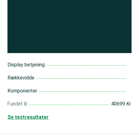
Se resultatet
og få adgang
til 150+ andre test
Bliv medlem
Display betjening
Rækkevidde
Komponenter
Fundet til
40699 Kr.
Se testresultater