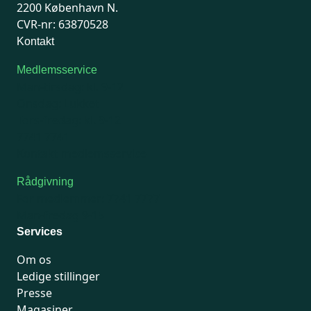
2200 København N.
CVR-nr: 63870528
Kontakt
Medlemsservice
Man-tirsdag: kl. 9-12
Onsdag: Lukket
Tors-fredag: kl. 9-12
7741 7741
Kontakt medlemsservice
Rådgivning
For medlemmer: 7741 7777
Man-fredag 9-15
Services
Om os
Ledige stillinger
Presse
Magasiner