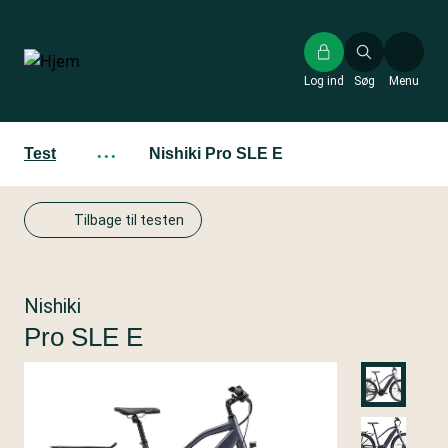
Gå
til
hovedindhold
Log ind
Søg
Menu
Test
···
Nishiki Pro SLE E
Tilbage til testen
Nishiki
Pro SLE E