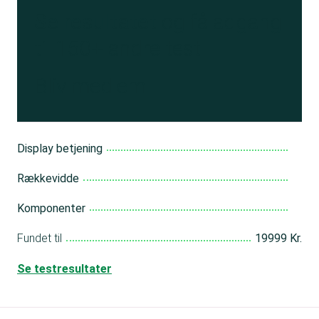
Se resultatet
og få adgang
til 150+ andre test
Bliv medlem
Display betjening
Rækkevidde
Komponenter
Fundet til
19999 Kr.
Se testresultater