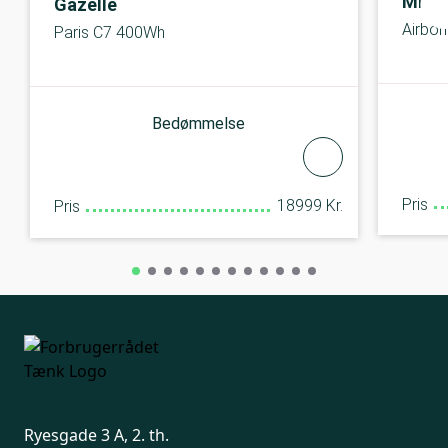
MBK
Gazelle
Airbor
Paris C7 400Wh
Bedømmelse
Pris
18999 Kr.
Pris
Ryesgade 3 A, 2. th.