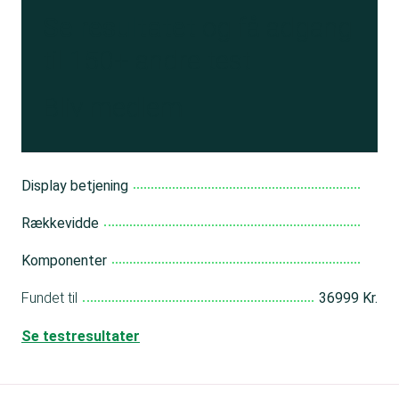
Se resultatet
og få adgang
til 150+ andre test
Bliv medlem
Display betjening
Rækkevidde
Komponenter
Fundet til
36999 Kr.
Se testresultater