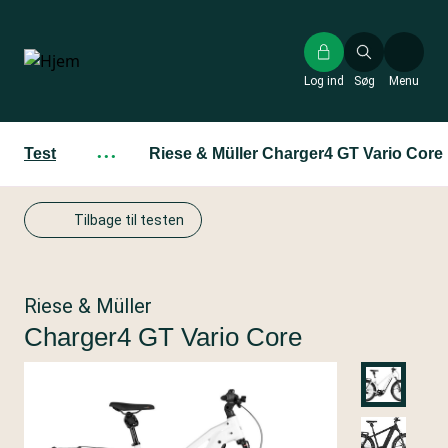
Gå
til
hovedindhold
Log ind
Søg
Menu
Test
···
Riese & Müller Charger4 GT Vario Core
Tilbage til testen
Riese & Müller
Charger4 GT Vario Core