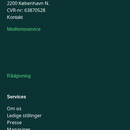
2200 København N.
CVR-nr: 63870528
Kontakt
Medlemsservice
Man-tirsdag: kl. 9-12
Onsdag: Lukket
Tors-fredag: kl. 9-12
7741 7741
Kontakt medlemsservice
Rådgivning
For medlemmer: 7741 7777
Man-fredag 9-15
Services
Om os
Ledige stillinger
Presse
Magasiner