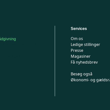
Services
Om os
dgivning
Ledige stillinger
or medlemmer: 7741
Presse
777
Magasiner
n-fredag 9-15
Få nyhedsbrev
Besøg også
Økonomi- og gældsr