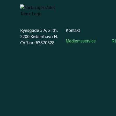
Ryesgade 3 A, 2. th.
Kontakt
2200 København N.
Medlemsservice
Rå
CVR-nr: 63870528
Man-tirsdag: kl. 9-12
F
Onsdag: Lukket
7
Tors-fredag: kl. 9-12
Ma
7741 7741
Kontakt
medlemsservice