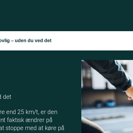
ovlig – uden du ved det
 det
gere end 25 km/t, er den
ent faktisk ændrer på
lt at stoppe med at køre på