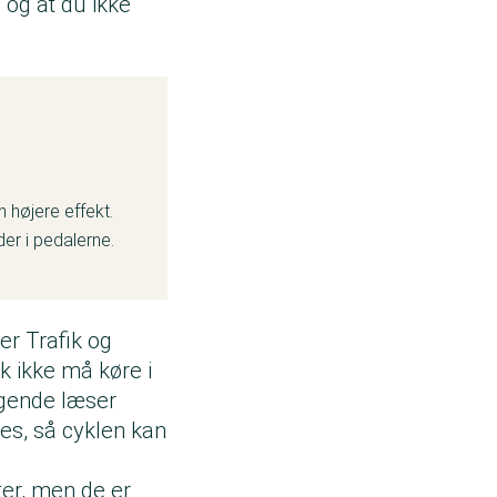
 og at du ikke
 højere effekt.
er i pedalerne.
er Trafik og
k ikke må køre i
ølgende læser
res, så cyklen kan
ter, men de er