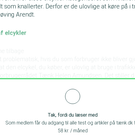
 som knallerter. Derfor er de ulovlige at køre på i tr
Bøving Arendt.
f elcykler
e tilbage
lt problematisk, hvis du som forbruger ikke bliver gjo
den elcykel, du køber, er ulovlig at bruge i trafikk
 Forbrugerrådet Tænk
Helen Amundsen
. Det stiller 
uger og strider imod reglerne.
Tak, fordi du læser med
Som medlem får du adgang til alle test og artikler på tænk.dk 
58 kr. / måned