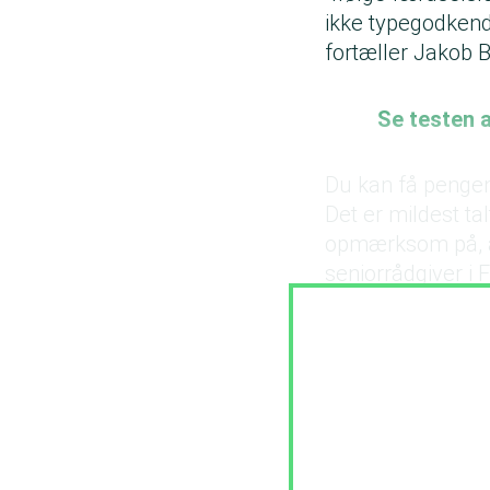
ikke typegodkendt
fortæller Jakob 
Se testen a
Du kan få pengen
Det er mildest ta
opmærksom på, at 
seniorrådgiver i
dårligt som forbr