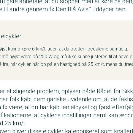
raftigste anbefale, at du stopper med at køre på den,
e til andre gennem fx Den Blå Avis,” uddyber han.
 elcykler
øjst kunne køre 6 km/t, uden at du træder i pedalerne samtidig.
 må højst være på 250 W og må ikke kunne justeres til at have en
å fra, når cyklen når op på en hastighed på 25 km/t, mens du træd
 er et stigende problem, oplyser både Rådet for Sikk
e har folk købt dem ganske uvidende om, at de faktis
n fx være, at du har købt en elcykel og først efterf
ifikationerne, at cyklens indstillinger nemt kan ænd
nd 25 km/t.
oven bliver disse elcykler kategoriseret som knaller