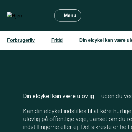
Gå
til
Menu
hovedindhold
Forbrugerliv
Fritid
Din elcykel kan være ul
Din elcykel kan være ulovlig
– uden du ved
Kan din elcykel indstilles til at køre hurti
ulovlig på offentlige veje, uanset om du r
indstillingerne eller ej. Det sikreste er he