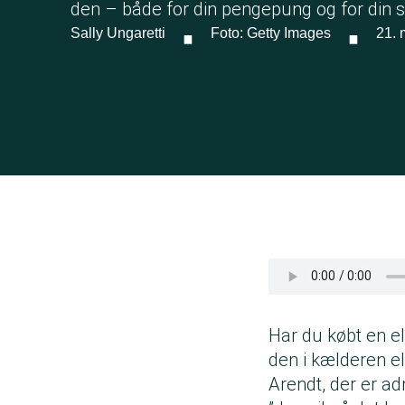
·
·
den – både for din pengepung og for din s
Sally Ungaretti
Foto: Getty Images
21. 
Har du købt en el
den i kælderen el
Arendt, der er ad