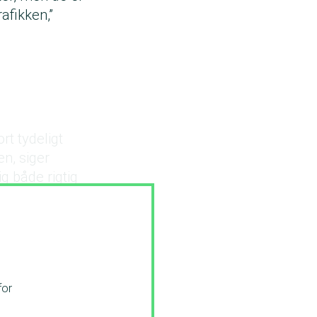
afikken,”
rt tydeligt
en, siger
dig både rigtig
for