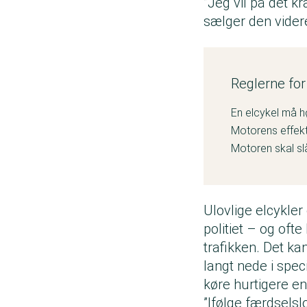
”Jeg vil på det k
sælger den vider
Reglerne for
En elcykel må h
Motorens effekt
Motoren skal sl
Ulovlige elcykler
politiet – og oft
trafikken. Det ka
langt nede i spec
køre hurtigere e
”Ifølge færdselsl