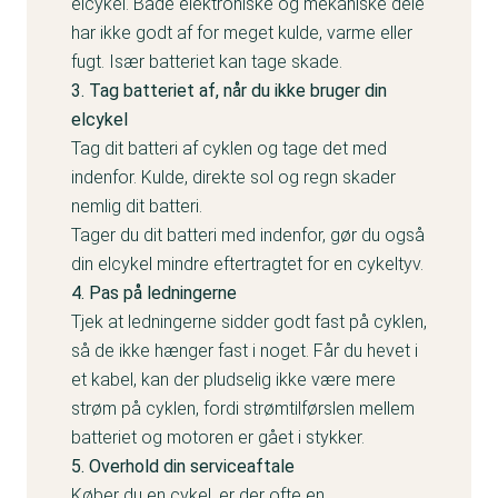
elcykel. Både elektroniske og mekaniske dele
har ikke godt af for meget kulde, varme eller
fugt. Især batteriet kan tage skade.
3. Tag batteriet af, når du ikke bruger din
elcykel
Tag dit batteri af cyklen og tage det med
indenfor. Kulde, direkte sol og regn skader
nemlig dit batteri.
Tager du dit batteri med indenfor, gør du også
din elcykel mindre eftertragtet for en cykeltyv.
4. Pas på ledningerne
Tjek at ledningerne sidder godt fast på cyklen,
så de ikke hænger fast i noget. Får du hevet i
et kabel, kan der pludselig ikke være mere
strøm på cyklen, fordi strømtilførslen mellem
batteriet og motoren er gået i stykker.
5. Overhold din serviceaftale
Køber du en cykel, er der ofte en