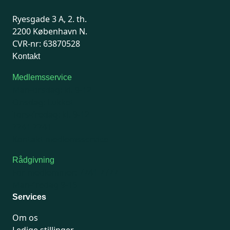
Ryesgade 3 A, 2. th.
2200 København N.
CVR-nr: 63870528
Kontakt
Medlemsservice
Man-tirsdag: kl. 9-12
Onsdag: Lukket
Tors-fredag: kl. 9-12
7741 7741
Kontakt medlemsservice
Rådgivning
For medlemmer: 7741 7777
Man-fredag 9-15
Services
Om os