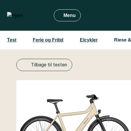
Gå
til
Menu
hovedindhold
Test
Ferie og Fritid
Elcykler
Riese &
Tilbage til testen