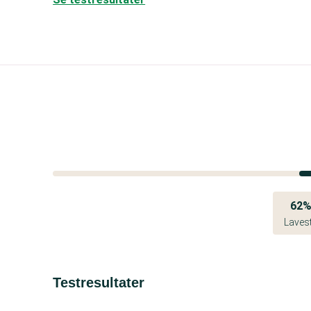
62
Laves
Testresultater