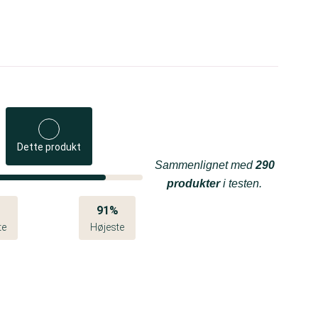
Dette produkt
Sammenlignet med
290
produkter
i testen.
%
91%
te
Højeste