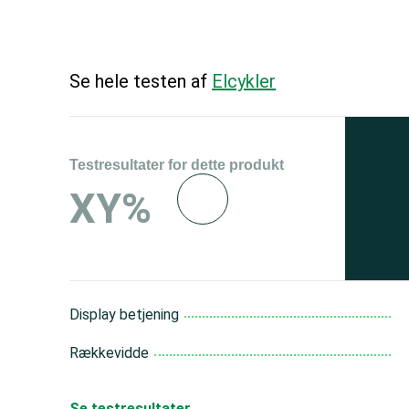
Se hele testen af
Elcykler
Testresultater for dette produkt
Se 
XY%
og 
150
Display betjening
Rækkevidde
Se testresultater