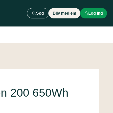
Søg
Bliv medlem
Log ind
ion 200 650Wh