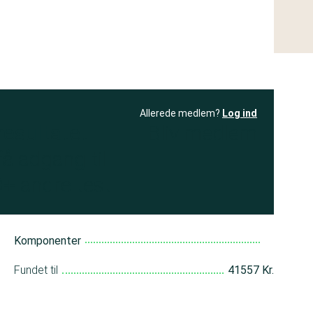
Allerede medlem?
Log ind
resultatet
Bliv medlem
få adgang til
+ andre test
Komponenter
Fundet til
41557 Kr.