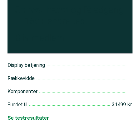
Se resultatet
og få adgang
til 150+ andre test
Bliv medlem
Display betjening
Rækkevidde
Komponenter
Fundet til
31499 Kr.
Se testresultater