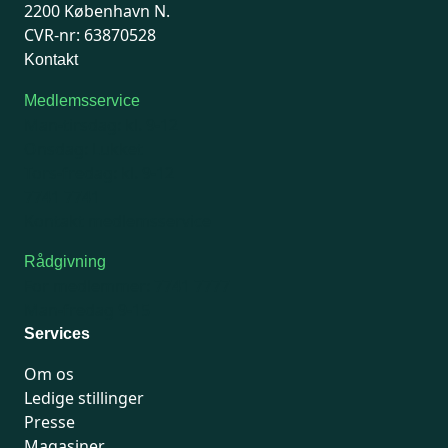
2200 København N.
CVR-nr: 63870528
Kontakt
Medlemsservice
Man-tirsdag: kl. 9-12
Onsdag: Lukket
Tors-fredag: kl. 9-12
7741 7741
Kontakt medlemsservice
Rådgivning
For medlemmer: 7741 7777
Man-fredag 9-15
Services
Om os
Ledige stillinger
Presse
Magasiner