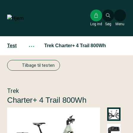
Gå
til
hovedindhold
Log ind
Søg
Menu
Test
···
Trek Charter+ 4 Trail 800Wh
Tilbage til testen
Trek
Charter+ 4 Trail 800Wh