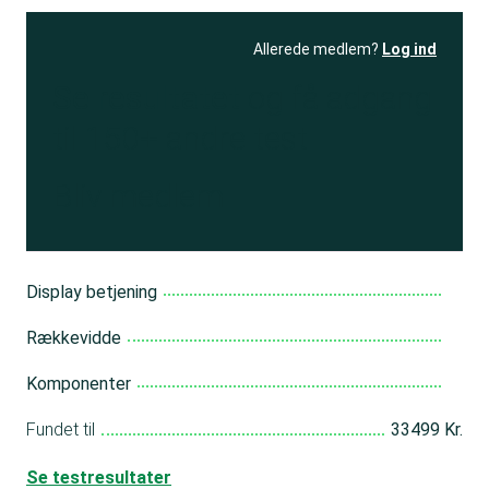
Allerede medlem?
Log ind
Se resultatet
og få adgang
til 150+ andre test
Bliv medlem
Display betjening
Rækkevidde
Komponenter
Fundet til
33499 Kr.
Se testresultater