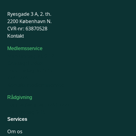
Ryesgade 3 A, 2. th.
2200 København N.
CVR-nr: 63870528
Kontakt
Medlemsservice
Man-tirsdag: kl. 9-12
Onsdag: Lukket
Tors-fredag: kl. 9-12
7741 7741
Kontakt medlemsservice
Rådgivning
For medlemmer: 7741 7777
Man-fredag 9-15
Services
Om os