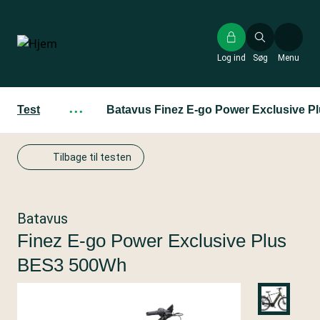
Gå
til
hovedindhold
Log ind
Søg
Menu
Test
···
Batavus Finez E-go Power Exclusive 
Tilbage til testen
Batavus
Finez E-go Power Exclusive Plus
BES3 500Wh