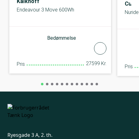
Kalkhoff
Cube
Endeavour 3 Move 600Wh
Nuride
Bedømmelse
27599 Kr.
Pris
Pris
Ryesgade 3 A, 2. th.