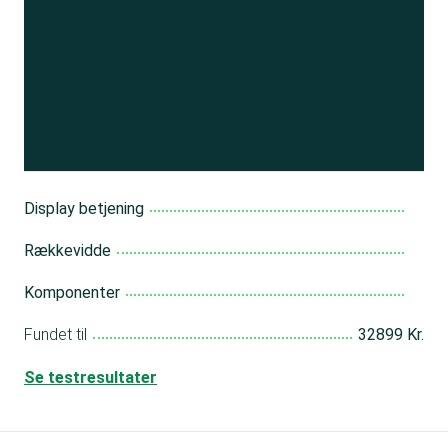
Se resultatet
og få adgang
til 150+ andre test
Bliv medlem
Display betjening
Rækkevidde
Komponenter
Fundet til
32899 Kr.
Se testresultater