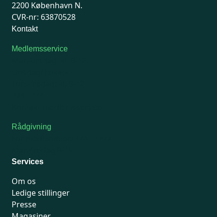
2200 København N.
CVR-nr: 63870528
Kontakt
Medlemsservice
Man-tirsdag: kl. 9-12
Onsdag: Lukket
Tors-fredag: kl. 9-12
7741 7741
Kontakt medlemsservice
Rådgivning
For medlemmer: 7741 7777
Man-fredag 9-15
Services
Om os
Ledige stillinger
Presse
Magasiner