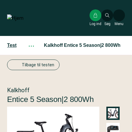
Gå
til
hovedindhold
Log ind
Søg
Menu
Test
···
Kalkhoff Entice 5 Season|2 800Wh
Tilbage til testen
Kalkhoff
Entice 5 Season|2 800Wh