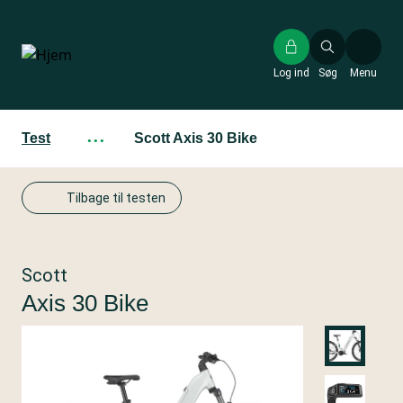
Gå
til
hovedindhold
Log ind
Søg
Menu
Test
···
Scott Axis 30 Bike
Tilbage til testen
Scott
Axis 30 Bike