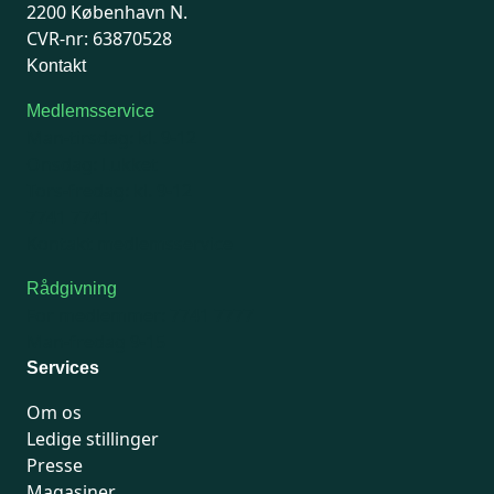
2200 København N.
CVR-nr: 63870528
Kontakt
Medlemsservice
Man-tirsdag: kl. 9-12
Onsdag: Lukket
Tors-fredag: kl. 9-12
7741 7741
Kontakt medlemsservice
Rådgivning
For medlemmer: 7741 7777
Man-fredag 9-15
Services
Om os
Ledige stillinger
Presse
Magasiner