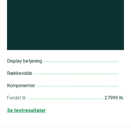
Se resultatet
og få adgang
til 150+ andre test
Bliv medlem
Display betjening
Rækkevidde
Komponenter
Fundet til
27999 Kr.
Se testresultater