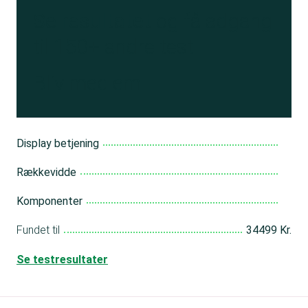
Se resultatet
og få adgang
til 150+ andre test
Bliv medlem
Display betjening
Rækkevidde
Komponenter
Fundet til
34499 Kr.
Se testresultater