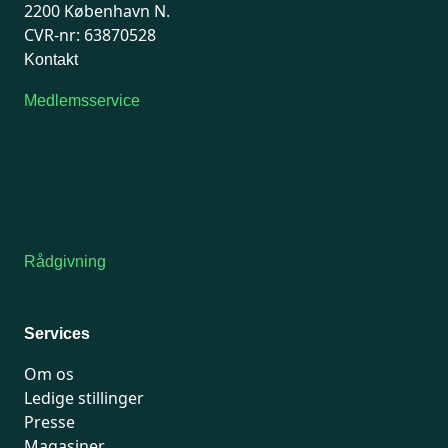
2200 København N.
CVR-nr: 63870528
Kontakt
Medlemsservice
Man-tirsdag: kl. 9-12
Onsdag: Lukket
Tors-fredag: kl. 9-12
7741 7741
Kontakt medlemsservice
Rådgivning
For medlemmer: 7741 7777
Man-fredag 9-15
Services
Om os
Ledige stillinger
Presse
Magasiner