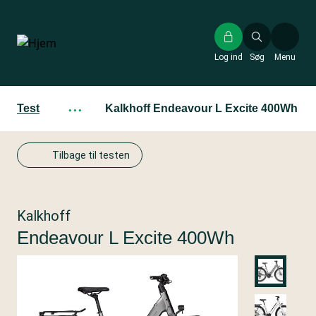
Gå
til
hovedindhold
Log ind
Søg
Menu
Test
···
Kalkhoff Endeavour L Excite 400Wh
Tilbage til testen
Kalkhoff
Endeavour L Excite 400Wh