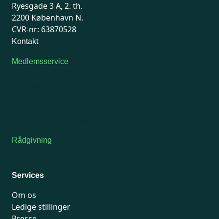
Ryesgade 3 A, 2. th.
2200 København N.
CVR-nr: 63870528
Kontakt
Medlemsservice
Man-tirsdag: kl. 9-12
Onsdag: Lukket
Tors-fredag: kl. 9-12
7741 7741
Kontakt medlemsservice
Rådgivning
For medlemmer: 7741 7777
Man-fredag 9-15
Services
Om os
Ledige stillinger
Presse