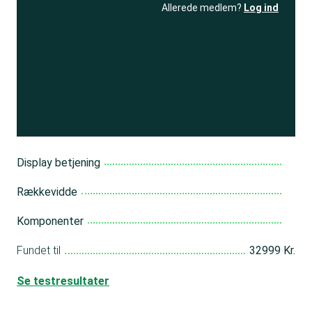
Allerede medlem?
Log ind
Se resultatet
og få adgang
til 150+ andre test
Bliv medlem
Display betjening
Rækkevidde
Komponenter
Fundet til
32999 Kr.
Se testresultater