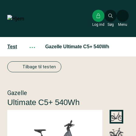
Gå
til
hovedindhold
Log ind
Søg
Menu
Test
···
Gazelle Ultimate C5+ 540Wh
Tilbage til testen
Gazelle
Ultimate C5+ 540Wh