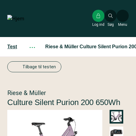
Gå
til
hovedindhold
Log ind
Søg
Menu
Test
···
Riese & Müller Culture Silent Purion 2
Tilbage til testen
Riese & Müller
Culture Silent Purion 200 650Wh