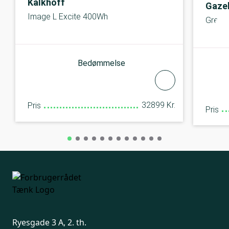
Kalkhoff
Gazel
Image L Excite 400Wh
Greno
Bedømmelse
32899 Kr.
Pris
Pris
Ryesgade 3 A, 2. th.