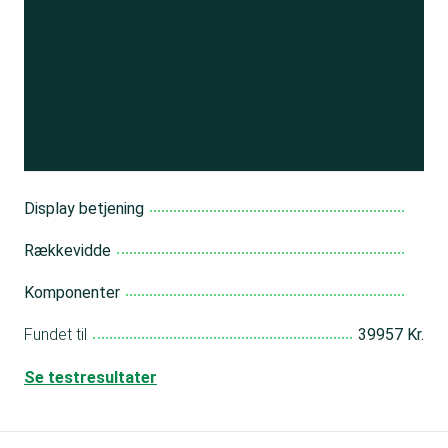
Se resultatet
og få adgang
til 150+ andre test
Bliv medlem
Display betjening
Rækkevidde
Komponenter
Fundet til
39957 Kr.
Se testresultater