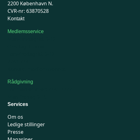
2200 København N.
CVR-nr: 63870528
Kontakt
Medlemsservice
Man-tirsdag: kl. 9-12
Onsdag: Lukket
Tors-fredag: kl. 9-12
7741 7741
Kontakt medlemsservice
Rådgivning
For medlemmer: 7741 7777
Man-fredag 9-15
Services
Om os
Ledige stillinger
Presse
Magasiner