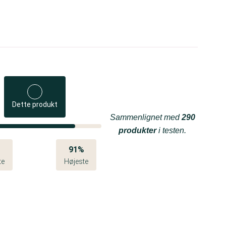
Dette produkt
Sammenlignet med
290
produkter
i testen.
%
91%
te
Højeste