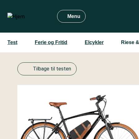
Gå
til
Menu
hovedindhold
Test
Ferie og Fritid
Elcykler
Riese &
Tilbage til testen