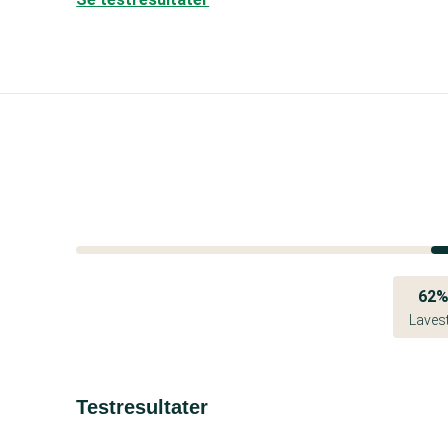
62
Laves
Testresultater