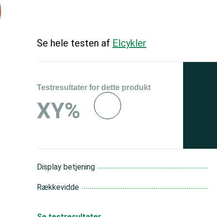
Se hele testen af
Elcykler
Testresultater for dette produkt
Se 
XY%
og 
150
Display betjening
Rækkevidde
Se testresultater