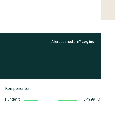
Allerede medlem?
Log ind
resultatet
Bliv medlem
få adgang til
+ andre test
Komponenter
Fundet til
34999 Kr.