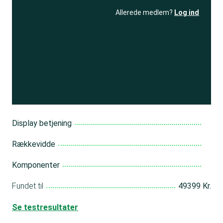
Allerede medlem?
Log ind
Se resultatet
og få adgang
til 150+ andre test
Bliv medlem
Display betjening
Rækkevidde
Komponenter
Fundet til
49399 Kr.
Se testresultater