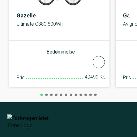
Gazelle
Gazel
Ultimate C380 800Wh
Avign
Bedømmelse
40499 Kr.
Pris
Pris