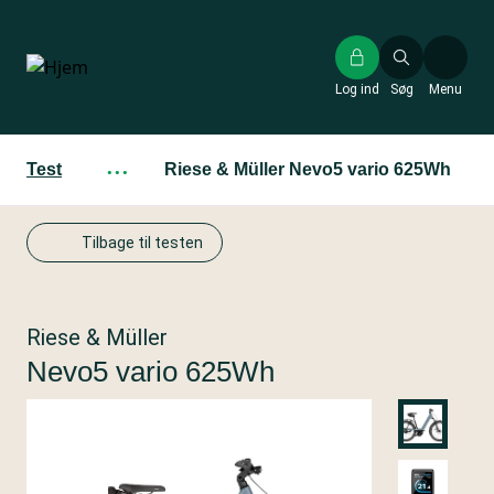
Gå
til
hovedindhold
Log ind
Søg
Menu
Test
···
Riese & Müller Nevo5 vario 625Wh
Tilbage til testen
Riese & Müller
Nevo5 vario 625Wh