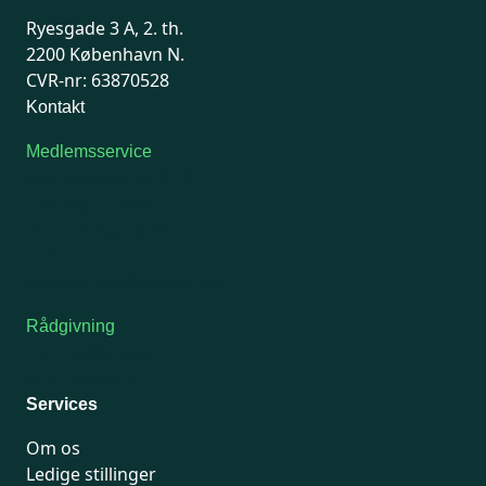
Ryesgade 3 A, 2. th.
2200 København N.
CVR-nr: 63870528
Kontakt
Medlemsservice
Man-tirsdag: kl. 9-12
Onsdag: Lukket
Tors-fredag: kl. 9-12
7741 7741
Kontakt medlemsservice
Rådgivning
For medlemmer: 7741 7777
Man-fredag 9-15
Services
Om os
Ledige stillinger