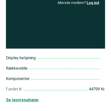
Allerede medlem?
Log ind
Se resultatet
og få adgang
til 150+ andre test
Bliv medlem
Display betjening
Rækkevidde
Komponenter
Fundet til
44799 Kr.
Se testresultater