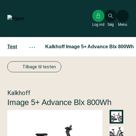
Gå
til
hovedindhold
Log ind
Søg
Menu
Test
···
Kalkhoff Image 5+ Advance Blx 800Wh
Tilbage til testen
Kalkhoff
Image 5+ Advance Blx 800Wh