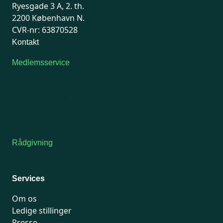
Ryesgade 3 A, 2. th.
2200 København N.
CVR-nr: 63870528
Kontakt
Medlemsservice
Man-tirsdag: kl. 9-12
Onsdag: Lukket
Tors-fredag: kl. 9-12
7741 7741
Kontakt medlemsservice
Rådgivning
For medlemmer: 7741 7777
Man-fredag 9-15
Services
Om os
Ledige stillinger
Presse