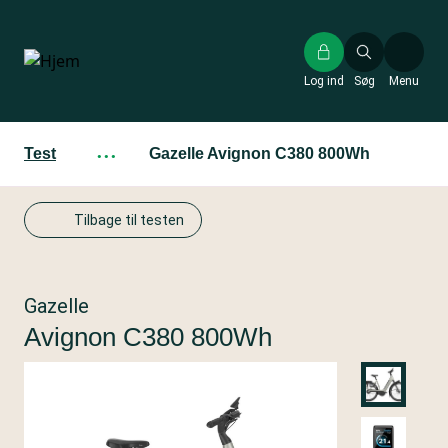
Gå
til
hovedindhold
Log ind
Søg
Menu
Test
···
Gazelle Avignon C380 800Wh
Tilbage til testen
Gazelle
Avignon C380 800Wh