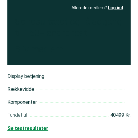
Allerede medlem?
Log ind
Se resultatet
og få adgang
til 150+ andre test
Bliv medlem
Display betjening
Rækkevidde
Komponenter
Fundet til
40499 Kr.
Se testresultater