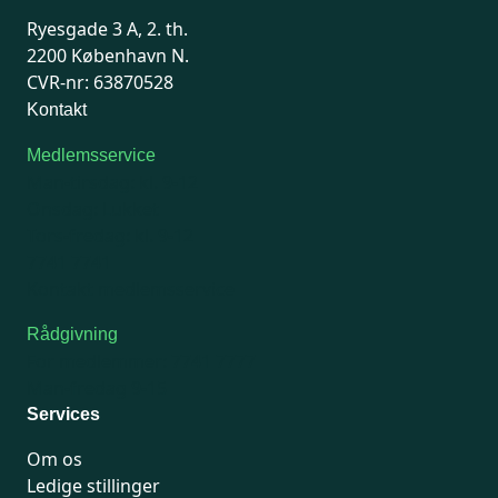
Ryesgade 3 A, 2. th.
2200 København N.
CVR-nr: 63870528
Kontakt
Medlemsservice
Man-tirsdag: kl. 9-12
Onsdag: Lukket
Tors-fredag: kl. 9-12
7741 7741
Kontakt medlemsservice
Rådgivning
For medlemmer: 7741 7777
Man-fredag 9-15
Services
Om os
Ledige stillinger