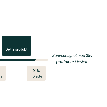
Dette produkt
Sammenlignet med
290
produkter
i testen.
%
91%
te
Højeste