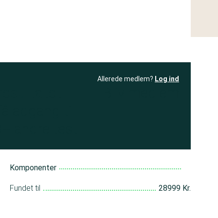
Allerede medlem?
Log ind
resultatet
Bliv medlem
få adgang til
+ andre test
Komponenter
Fundet til
28999 Kr.