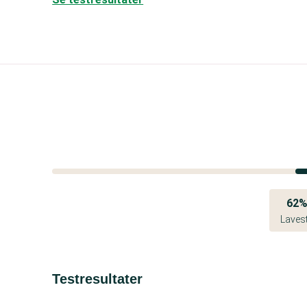
62
Laves
Testresultater