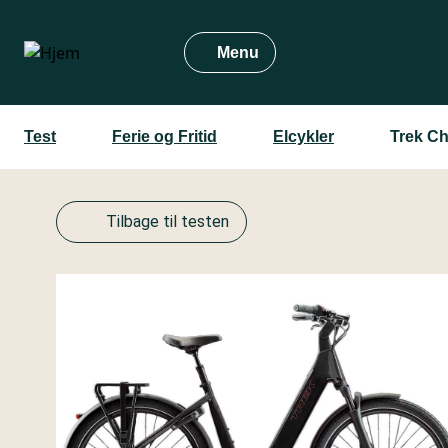
Gå
til
Menu
hovedindhold
Test
Ferie og Fritid
Elcykler
Trek Ch
Tilbage til testen