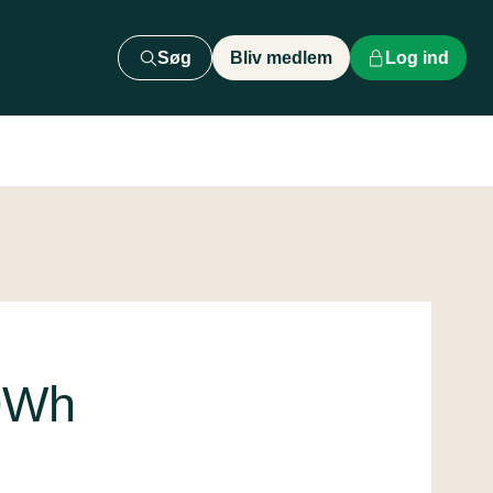
Søg
Bliv medlem
Log ind
0Wh