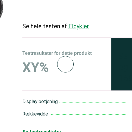
Se hele testen af
Elcykler
Testresultater for dette produkt
Se 
XY%
og 
150
Display betjening
Rækkevidde
Se testresultater