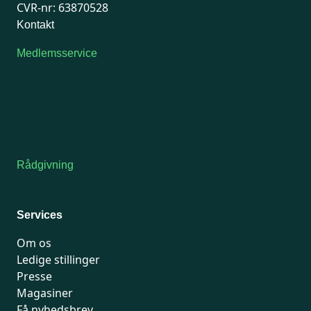
CVR-nr: 63870528
Kontakt
Medlemsservice
Man-tirsdag: kl. 9-12
Onsdag: Lukket
Tors-fredag: kl. 9-12
7741 7741
Kontakt medlemsservice
Rådgivning
For medlemmer: 7741 7777
Man-fredag 9-15
Services
Om os
Ledige stillinger
Presse
Magasiner
Få nyhedsbrev