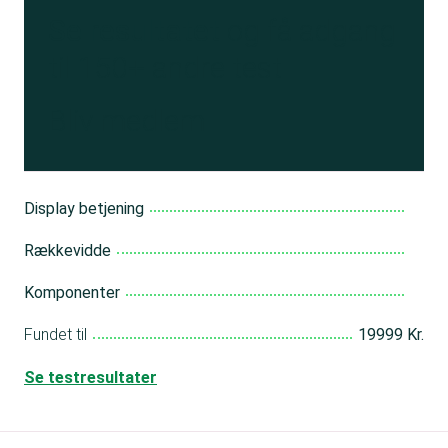
Se resultatet
og få adgang
til 150+ andre test
Bliv medlem
Display betjening
Rækkevidde
Komponenter
Fundet til
19999 Kr.
Se testresultater