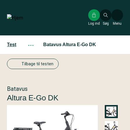
Gå
til
hovedindhold
Log ind
Søg
Menu
Test
···
Batavus Altura E-Go DK
Tilbage til testen
Batavus
Altura E-Go DK