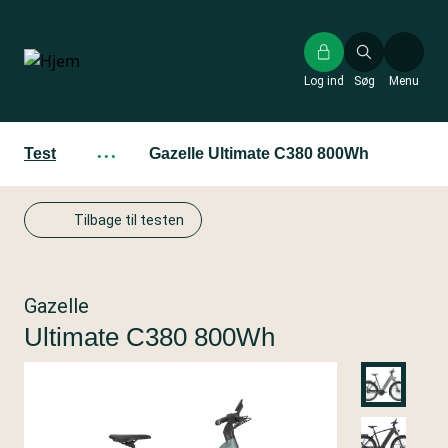
Gå
til
hovedindhold
Log ind
Søg
Menu
Test
···
Gazelle Ultimate C380 800Wh
Tilbage til testen
Gazelle
Ultimate C380 800Wh