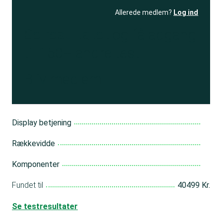
Allerede medlem?
Log ind
Se resultatet
og få adgang
til 150+ andre test
Bliv medlem
Display betjening
Rækkevidde
Komponenter
Fundet til
40499 Kr.
Se testresultater