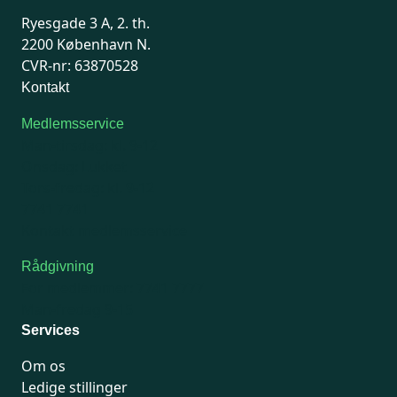
Ryesgade 3 A, 2. th.
2200 København N.
CVR-nr: 63870528
Kontakt
Medlemsservice
Man-tirsdag: kl. 9-12
Onsdag: Lukket
Tors-fredag: kl. 9-12
7741 7741
Kontakt medlemsservice
Rådgivning
For medlemmer: 7741 7777
Man-fredag 9-15
Services
Om os
Ledige stillinger