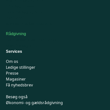
Man-tirsdag: kl. 9-12
Onsdag: Lukket
Tors-fredag: kl. 9-12
7741 7741
Kontakt medlemsservice
Rådgivning
For medlemmer: 7741 7777
Man-fredag 9-15
Services
Om os
Ledige stillinger
Presse
Magasiner
Få nyhedsbrev
Besøg også
Økonomi- og gældsrådgivning