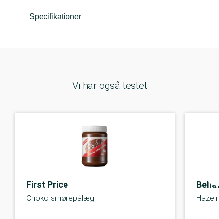
Specifikationer
Vi har også testet
First Price
Bella
Choko smørepålæg
Hazel