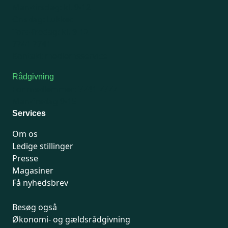
Man-tirsdag: kl. 9-12
Onsdag: Lukket
Tors-fredag: kl. 9-12
7741 7741
Kontakt medlemsservice
Rådgivning
For medlemmer: 7741 7777
Man-fredag 9-15
Services
Om os
Ledige stillinger
Presse
Magasiner
Få nyhedsbrev
Besøg også
Økonomi- og gældsrådgivning