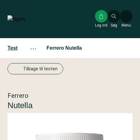
Gå
til
hovedindhold
Log ind
Søg
Menu
Test
···
Ferrero Nutella
Tilbage til testen
Ferrero
Nutella