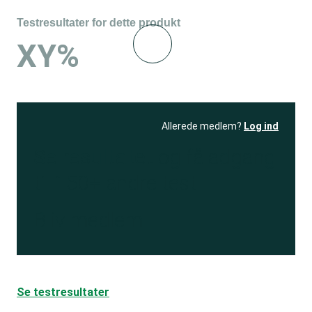
Testresultater for dette produkt
XY%
Allerede medlem?
Log ind
Se resultatet
og få adgang
til 150+ andre test
Bliv medlem
Se testresultater