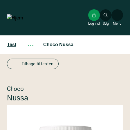
Gå
til
hovedindhold
Log ind
Søg
Menu
Test
···
Choco Nussa
Tilbage til testen
Choco
Nussa