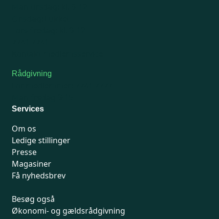
Man-tirsdag: kl. 9-12
Onsdag: Lukket
Tors-fredag: kl. 9-12
7741 7741
Kontakt medlemsservice
Rådgivning
For medlemmer: 7741 7777
Man-fredag 9-15
Services
Om os
Ledige stillinger
Presse
Magasiner
Få nyhedsbrev
Besøg også
Økonomi- og gældsrådgivning