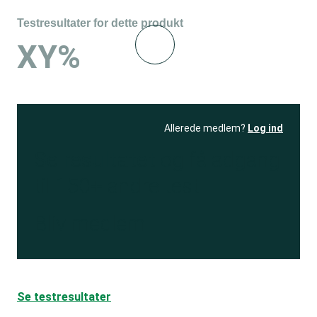
Testresultater for dette produkt
XY%
Allerede medlem?
Log ind
Se resultatet
og få adgang
til 150+ andre test
Bliv medlem
Se testresultater