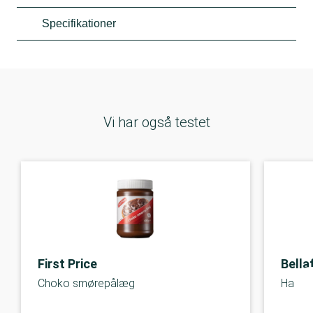
Specifikationer
Vi har også testet
First Price
Bella
Choko smørepålæg
Hazel