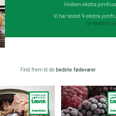
Hvilken ekstra jomfruo
Vi har testet 9 ekstra jomfr
Se testens be
Find frem til de
bedste fødevarer