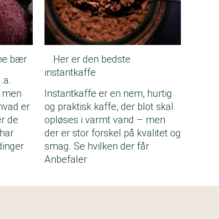
ne bær
Her er den bedste
instantkaffe
.a.
, men
Instantkaffe er en nem, hurtig
hvad er
og praktisk kaffe, der blot skal
er de
opløses i varmt vand – men
 har
der er stor forskel på kvalitet og
dinger
smag. Se hvilken der får
Anbefaler