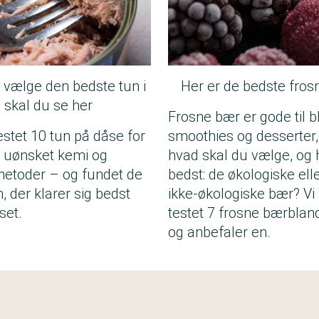
u vælge den bedste tun i
Her er de bedste fros
å skal du se her
Frosne bær er gode til bl
testet 10 tun på dåse for
smoothies og desserter
t, uønsket kemi og
hvad skal du vælge, og 
etoder – og fundet de
bedst: de økologiske ell
, der klarer sig bedst
ikke-økologiske bær? Vi
set.
testet 7 frosne bærblan
og anbefaler en.