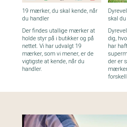
19 mærker, du skal kende, når
Dyrevel
du handler
skal du
Der findes utallige mærker at
Dyreve
holde styr på i butikker og på
dig, hv
nettet. Vi har udvalgt 19
har haft
mærker, som vi mener, er de
superm
vigtigste at kende, når du
der er s
handler.
mærkern
forskel