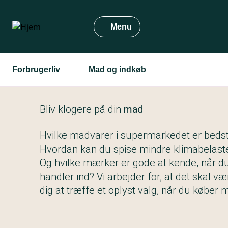
Gå
til
Menu
hovedindhold
Forbrugerliv
Mad og indkøb
Bliv klogere på din
mad
Hvilke madvarer i supermarkedet er beds
Hvordan kan du spise mindre klimabelas
Og hvilke mærker er gode at kende, når d
handler ind? Vi arbejder for, at det skal vær
dig at træffe et oplyst valg, når du køber 