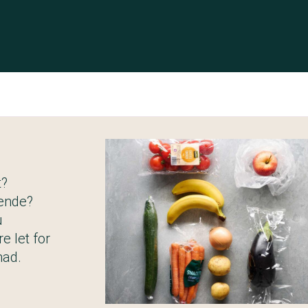
t?
tende?
u
e let for
mad.