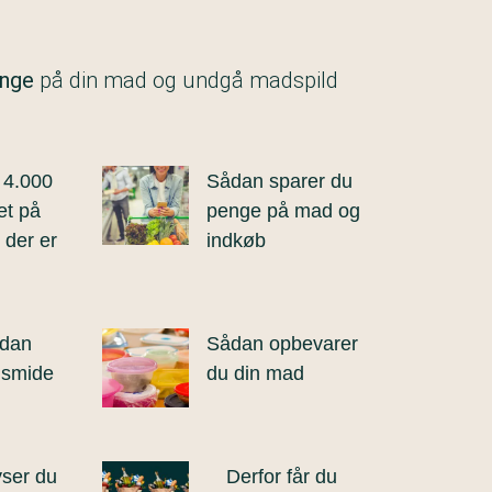
enge
på din mad og undgå madspild
 4.000
Sådan sparer du
et på
penge på mad og
 der er
indkøb
ådan
Sådan opbevarer
 smide
du din mad
ser du
Derfor får du