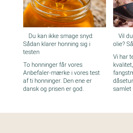
Du kan ikke smage snyd:
Vil d
Sådan klarer honning sig i
olie? S
testen
Vi har 
To honninger får vores
kvalite
Anbefaler-mærke i vores test
fangstm
af ti honninger. Den ene er
dåsetun
dansk og prisen er god.
samlet 