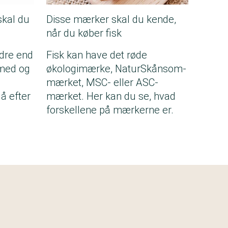
skal du
Disse mærker skal du kende,
når du køber fisk
edre end
Fisk kan have det røde
 med og
økologimærke, NaturSkånsom-
mærket, MSC- eller ASC-
å efter
mærket. Her kan du se, hvad
forskellene på mærkerne er.