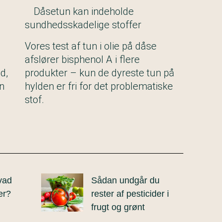
Dåsetun kan indeholde
sundhedsskadelige stoffer
Vores test af tun i olie på dåse
afslører bisphenol A i flere
d,
produkter – kun de dyreste tun på
an
hylden er fri for det problematiske
stof.
vad
Sådan undgår du
er?
rester af pesticider i
frugt og grønt