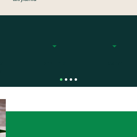
de
Tørret timian
Rosiner
er