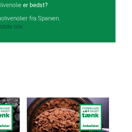
livenolie
er bedst?
uolivenolier fra Spanien.
dste olie