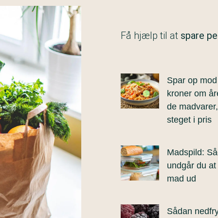
Få hjælp til at
spare p
Spar op mod
kroner om år
de madvarer,
steget i pris
Madspild: S
undgår du at
mad ud
Sådan nedfry