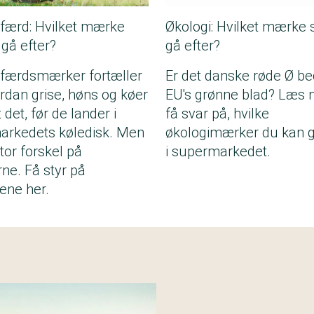
færd: Hvilket mærke
Økologi: Hvilket mærke 
 gå efter?
gå efter?
lfærdsmærker fortæller
Er det danske røde Ø b
ordan grise, høns og køer
EU's grønne blad? Læs
 det, før de lander i
få svar på, hvilke
arkedets køledisk. Men
økologimærker du kan g
tor forskel på
i supermarkedet.
e. Få styr på
lene her.