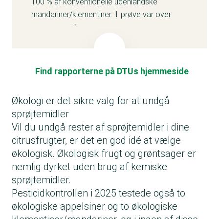
100 % af konventionelle udenlandske
mandariner/klementiner. 1 prøve var over
grænseværdien
0 % i økologiske mandariner/klementiner
Køb økologiske mandariner/klementiner, hvis
du vil skære mest muligt ned på
Find rapporterne på DTUs hjemmeside
sprøjtemidlerne.
Økologi er det sikre valg for at undgå
sprøjtemidler
Vil du undgå rester af sprøjtemidler i dine
citrusfrugter, er det en god idé at vælge
økologisk. Økologisk frugt og grøntsager er
nemlig dyrket uden brug af kemiske
sprøjtemidler.
Pesticidkontrollen i 2025 testede også to
økologiske appelsiner og to økologiske