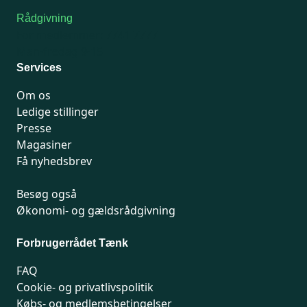
Rådgivning
For medlemmer: 7741 7777
Man-fredag 9-15
Services
Om os
Ledige stillinger
Presse
Magasiner
Få nyhedsbrev
Besøg også
Økonomi- og gældsrådgivning
Forbrugerrådet Tænk
FAQ
Cookie- og privatlivspolitik
Købs- og medlemsbetingelser