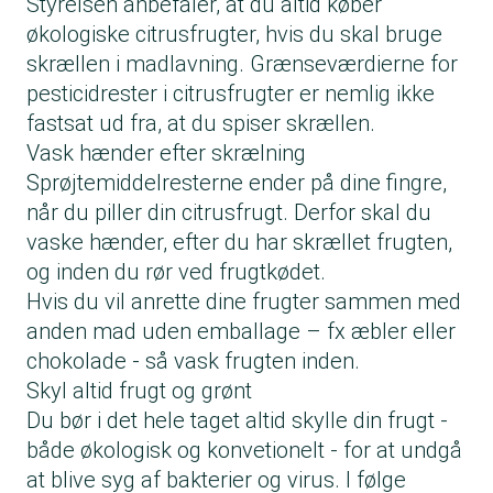
Styrelsen anbefaler, at du altid køber
økologiske citrusfrugter, hvis du skal bruge
skrællen i madlavning. Grænseværdierne for
pesticidrester i citrusfrugter er nemlig ikke
fastsat ud fra, at du spiser skrællen.
Vask hænder efter skrælning
Sprøjtemiddelresterne ender på dine fingre,
når du piller din citrusfrugt. Derfor skal du
vaske hænder, efter du har skrællet frugten,
og inden du rør ved frugtkødet.
Hvis du vil anrette dine frugter sammen med
anden mad uden emballage – fx æbler eller
chokolade - så vask frugten inden.
Skyl altid frugt og grønt
Du bør i det hele taget altid skylle din frugt -
både økologisk og konvetionelt - for at undgå
at blive syg af bakterier og virus. I følge