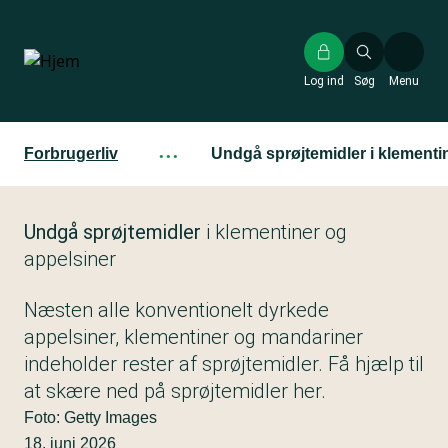
Gå
til
hovedindhold
Log ind
Søg
Menu
Forbrugerliv
···
Undgå sprøjtemidler i klementi
Undgå sprøjtemidler
i klementiner og
appelsiner
Næsten alle konventionelt dyrkede
appelsiner, klementiner og mandariner
indeholder rester af sprøjtemidler. Få hjælp til
at skære ned på sprøjtemidler her.
Foto: Getty Images
18. juni 2026