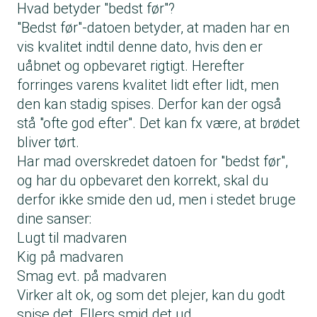
Hvad betyder "bedst før"?
"Bedst før"-datoen betyder, at maden har en
vis kvalitet indtil denne dato, hvis den er
uåbnet og opbevaret rigtigt. Herefter
forringes varens kvalitet lidt efter lidt, men
den kan stadig spises. Derfor kan der også
stå "ofte god efter". Det kan fx være, at brødet
bliver tørt.
Har mad overskredet datoen for "bedst før",
og har du opbevaret den korrekt, skal du
derfor ikke smide den ud, men i stedet bruge
dine sanser:
Lugt til madvaren
Kig på madvaren
Smag evt. på madvaren
Virker alt ok, og som det plejer, kan du godt
spise det. Ellers smid det ud.