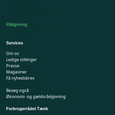
Tors-fredag: kl. 9-12
7741 7741
Kontakt medlemsservice
Rådgivning
For medlemmer: 7741 7777
Man-fredag 9-15
Services
Om os
Ledige stillinger
Presse
Magasiner
Få nyhedsbrev
Besøg også
Økonomi- og gældsrådgivning
Forbrugerrådet Tænk