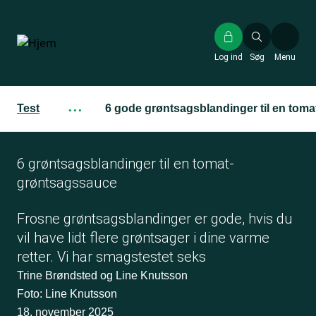
Gå
til
hovedindhold
Log ind
Søg
Menu
Test
···
6 gode grøntsagsblandinger til en tom
6 grøntsagsblandinger til en tomat-
grøntsagssauce
Frosne grøntsagsblandinger er gode, hvis du
vil have lidt flere grøntsager i dine varme
retter. Vi har smagstestet seks
Trine Brøndsted og Line Knutsson
Foto: Line Knutsson
18. november 2025