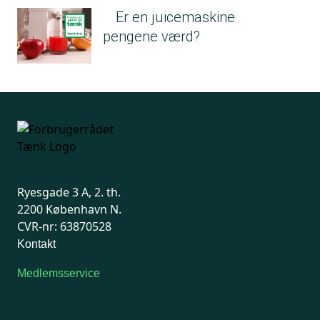
Er en juicemaskine
pengene værd?
Ryesgade 3 A, 2. th.
2200 København N.
CVR-nr: 63870528
Kontakt
Medlemsservice
Man-tirsdag: kl. 9-12
Onsdag: Lukket