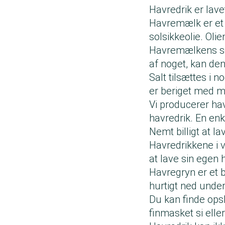
Havredrik er lave
Havremælk er et s
solsikkeolie. Olie
Havremælkens sø
af noget, kan den
Salt tilsættes i 
er beriget med mi
Vi producerer ha
havredrik. En enk
Nemt billigt at 
Havredrikkene i v
at lave sin egen 
Havregryn er et b
hurtigt ned under 
Du kan finde ops
finmasket si eller