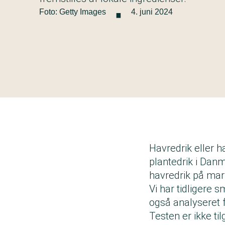
·
Foto: Getty Images
4. juni 2024
Havredrik eller h
plantedrik i Dan
havredrik på mar
Vi har tidligere
også analyseret f
Testen er ikke ti