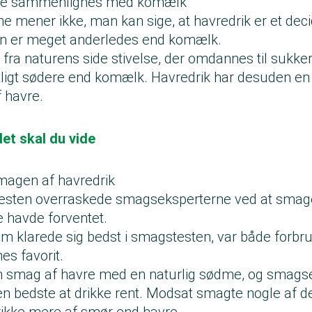
kke sammenlignes med komælk
mener ikke, man kan sige, at havredrik er et decide
n er meget anderledes end komælk.
fra naturens side stivelse, der omdannes til sukker
ligt sødere end komælk. Havredrik har desuden en 
 havre.
det skal du vide
smagen af havredrik
 testen overraskede smagseksperterne ved at sma
de havde forventet.
om klarede sig bedst i smagstesten, var både forbr
s favorit.
n smag af havre med en naturlig sødme, og smags
en bedste at drikke rent. Modsat smagte nogle af de
ikke mere af smør end havre.