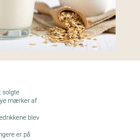
t solgte
 nye mærker af
edrikkene blev
ængere er på