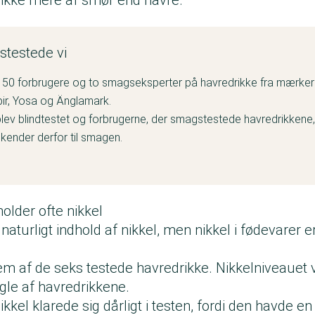
testede vi
 50 forbrugere og to smagseksperter på havredrikke fra mærkerne
 Spir, Yosa og Änglamark.
lev blindtestet og forbrugerne, der smagstestede havredrikkene,
 kender derfor til smagen.
lder ofte nikkel
aturligt indhold af nikkel, men nikkel i fødevarer er
 fem af de seks testede havredrikke. Nikkelniveauet 
gle af havredrikkene.
kkel klarede sig dårligt i testen, fordi den havde en