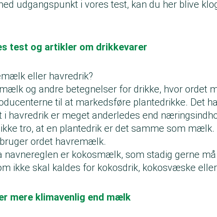
d udgangspunkt i vores test, kan du her blive klo
es test og artikler om drikkevarer
mælk eller havredrik?
ælk og andre betegnelser for drikke, hvor ordet 
oducenterne til at markedsføre plantedrikke. Det ha
 i havredrik er meget anderledes end næringsindho
 ikke tro, at en plantedrik er det samme som mælk. 
 vi bruger ordet havremælk.
a navnereglen er kokosmælk, som stadig gerne må 
 ikke skal kaldes for kokosdrik, kokosvæske eller
 er mere klimavenlig end mælk