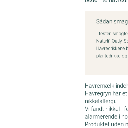
Sådan smags
I testen smagte
Naturli', Oatly,
Havredrikkene b
plantedrikke og
Havremælk indeho
Havregryn har et n
nikkelallergi.
Vi fandt nikkel i
alarmerende i no
Produktet uden ni