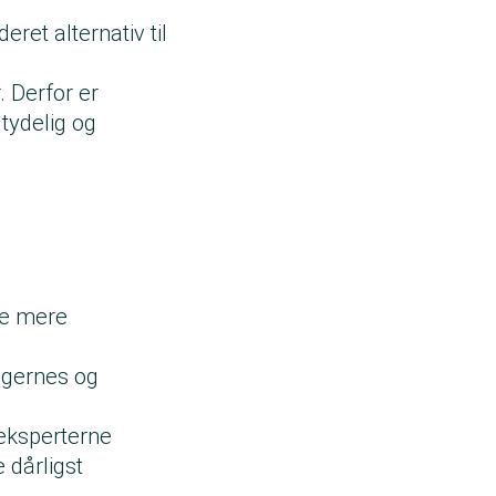
ret alternativ til
. Derfor er
tydelig og
ge mere
ugernes og
eksperterne
 dårligst