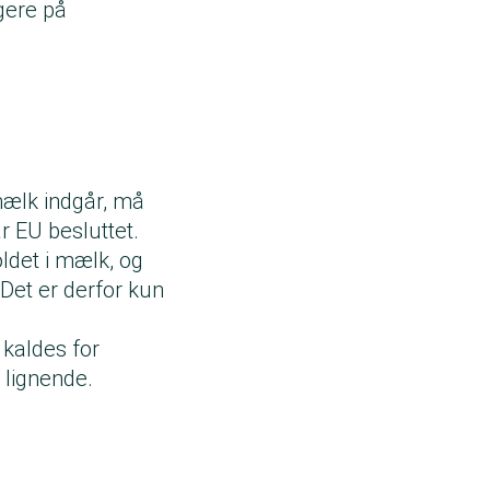
gere på
mælk indgår, må
r EU besluttet.
ldet i mælk, og
Det er derfor kun
kaldes for
 lignende.