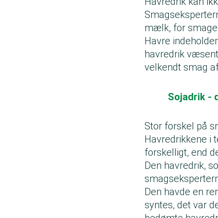
Havredrik kan i
Smagseksperterne 
mælk, for smage
Havre indeholder 
havredrik væsent
velkendt smag af
Sojadrik - 
Stor forskel på 
Havredrikkene i
forskelligt, end 
Den havredrik, s
smagseksperterne
Den havde en re
syntes, det var d
bedømte havredr