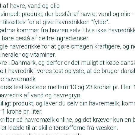
t af havre, vand og olie
impelt produkt, der består af havre, vand og olie - 
n tilsættes for at give havredrikken "fylde".
dme kommer fra havren selv. Hvis ikke havredrik
 bare bestå af de tre ingredienser.
nogle havredrikke for at gøre smagen kraftigere, og 
neraler og vitaminer.
vre i Danmark, og derfor er det muligt at købe dan
elt havredrik i vores test oplyste, at de bruger dans
lave havremælk
ores test kostede mellem 13 og 23 kroner pr. liter
havredrik af vand og havregryn.
illigt produkt, og laver du selv din havremælk, ko
1 krone pr. liter.
krifter på havremælk online, og det kræver kun en 
 et klæde til at skille tørstofferne fra væsken.