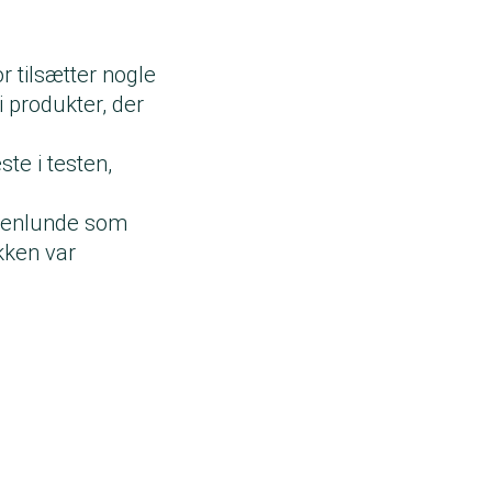
 tilsætter nogle
i produkter, der
te i testen,
ogenlunde som
kken var