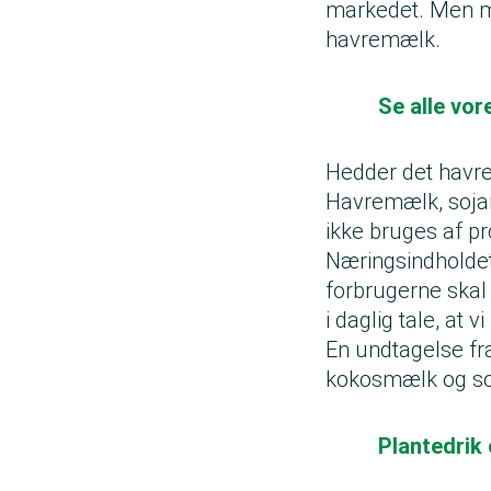
markedet. Men me
havremælk.
Se alle vor
Hedder det havre
Havremælk, sojam
ikke bruges af pr
Næringsindholdet
forbrugerne skal
i daglig tale, at
En undtagelse fr
kokosmælk og som
Plantedrik