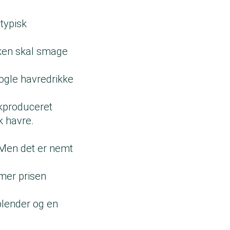
typisk
ken skal smage
nogle havredrikke
skproduceret
k havre.
. Men det er nemt
mmer prisen
blender og en