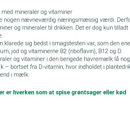
t med mineraler og vitaminer
ke nogen nævneværdig næringsmæssig værdi. Derfor
iner og mineraler til drikken. Det er dog kun tilladt 
e.
 klarede sig bedst i smagstesten var, som den enes
um, jod og vitaminerne B2 (riboflavin), B12 og D.
raler og vitaminer i den berigede havremælk lå n
 – bortset fra D-vitamin, hvor indholdet i plantedri
 end i mælk.
er er hverken som at spise grøntsager eller kød