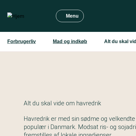
Gå
til
Menu
hovedindhold
Forbrugerliv
Mad og indkøb
Alt du skal v
Alt du skal vide om havredrik
Havredrik er med sin sødme og velkendte
populær i Danmark. Modsat ris- og sojadri
fremstilles af lokale ingredienser.