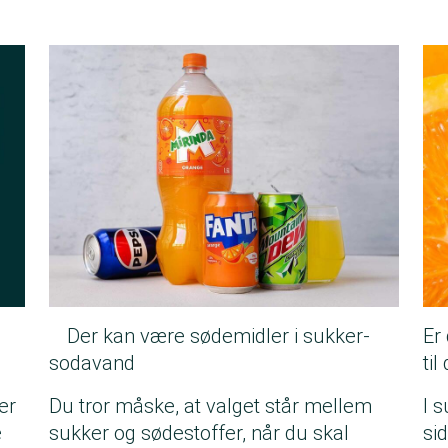
Der kan være sødemidler i sukker-
Er 
sodavand
til
er
Du tror måske, at valget står mellem
I 
e
sukker og sødestoffer, når du skal
si