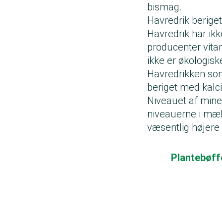
bismag.
Havredrik berige
Havredrik har ik
producenter vitam
ikke er økologisk
Havredrikken som
beriget med kalci
Niveauet af mine
niveauerne i mælk
væsentlig højere
Plantebøff