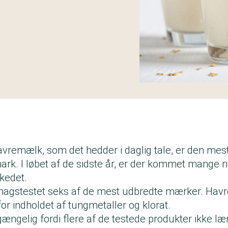
avremælk, som det hedder i daglig tale, er den mes
mark. I løbet af de sidste år, er der kommet mange
kedet.
 smagstestet seks af de mest udbredte mærker. Havr
or indholdet af tungmetaller og klorat.
lgængelig fordi flere af de testede produkter ikke l