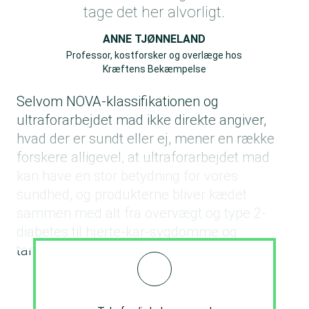
tage det her alvorligt.
ANNE TJØNNELAND
Professor, kostforsker og overlæge hos
Kræftens Bekæmpelse
Selvom NOVA-klassifikationen og
ultraforarbejdet mad ikke direkte angiver,
hvad der er sundt eller ej, mener en række
forskere alligevel, at ultraforarbejdet mad
kan have en stor betydning for vores
sundhed, og produkterne bliver kædet
sammen med alt fra overvægt og type 2-
diabetes til hjerte-kar-sygdomme og
tarmkræft.