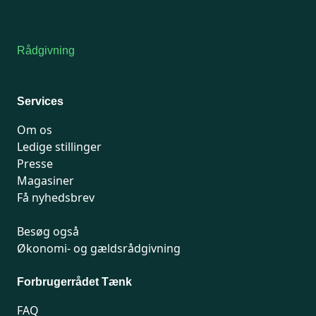
7741 7741
Kontakt medlemsservice
Rådgivning
For medlemmer: 7741 7777
Man-fredag 9-15
Services
Om os
Ledige stillinger
Presse
Magasiner
Få nyhedsbrev
Besøg også
Økonomi- og gældsrådgivning
Forbrugerrådet Tænk
FAQ