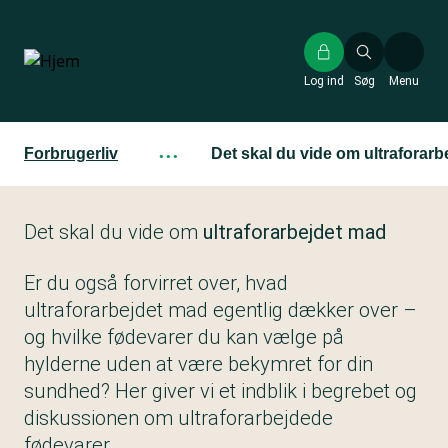
Gå
til
hovedindhold
Log ind
Søg
Menu
Forbrugerliv
···
Det skal du vide om ultraforar
Det skal du vide om
ultraforarbejdet mad
Er du også forvirret over, hvad
ultraforarbejdet mad egentlig dækker over –
og hvilke fødevarer du kan vælge på
hylderne uden at være bekymret for din
sundhed? Her giver vi et indblik i begrebet og
diskussionen om ultraforarbejdede
fødevarer.