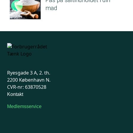
Pas på saltindholdet i din
mad
Ryesgade 3 A, 2. th.
2200 København N.
CVR-nr: 63870528
Kontakt
Medlemsservice
Man-tirsdag: kl. 9-12
Onsdag: Lukket
Tors-fredag: kl. 9-12