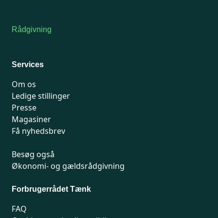
Kontakt medlemsservice
Rådgivning
For medlemmer: 7741 7777
Man-fredag 9-15
Services
Om os
Ledige stillinger
Presse
Magasiner
Få nyhedsbrev
Besøg også
Økonomi- og gældsrådgivning
Forbrugerrådet Tænk
FAQ