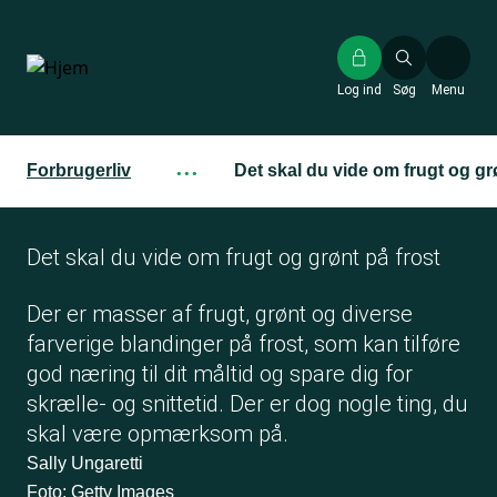
Gå
til
hovedindhold
Log ind
Søg
Menu
Forbrugerliv
···
Det skal du vide om frugt og gr
Det skal du vide om frugt og grønt på frost
Der er masser af frugt, grønt og diverse
farverige blandinger på frost, som kan tilføre
god næring til dit måltid og spare dig for
skrælle- og snittetid. Der er dog nogle ting, du
skal være opmærksom på.
Sally Ungaretti
Foto: Getty Images