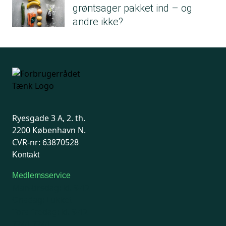
grøntsager pakket ind – og
andre ikke?
Ryesgade 3 A, 2. th.
2200 København N.
CVR-nr: 63870528
Kontakt
Medlemsservice
Man-tirsdag: kl. 9-12
Onsdag: Lukket
Tors-fredag: kl. 9-12
7741 7741