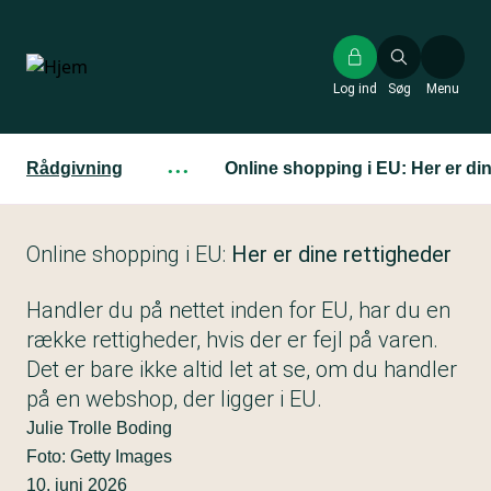
Gå
til
hovedindhold
Log ind
Søg
Menu
Rådgivning
···
Online shopping i EU: Her er din
Online shopping i EU:
Her er dine rettigheder
Handler du på nettet inden for EU, har du en
række rettigheder, hvis der er fejl på varen.
Det er bare ikke altid let at se, om du handler
på en webshop, der ligger i EU.
Julie Trolle Boding
Foto: Getty Images
10. juni 2026