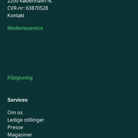
2200 København N.
CVR-nr: 63870528
Kontakt
Medlemsservice
Man-tirsdag: kl. 9-12
Onsdag: Lukket
Tors-fredag: kl. 9-12
7741 7741
Kontakt medlemsservice
Rådgivning
For medlemmer: 7741 7777
Man-fredag 9-15
Services
Om os
Ledige stillinger
Presse
Magasiner