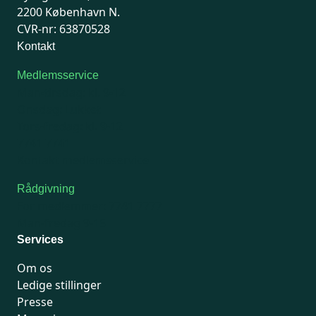
2200 København N.
CVR-nr: 63870528
Kontakt
Medlemsservice
Man-tirsdag: kl. 9-12
Onsdag: Lukket
Tors-fredag: kl. 9-12
7741 7741
Kontakt medlemsservice
Rådgivning
For medlemmer: 7741 7777
Man-fredag 9-15
Services
Om os
Ledige stillinger
Presse