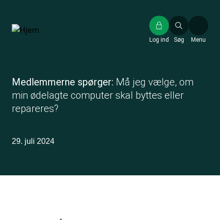
Gå
til
hovedindhold
Log ind
Søg
Menu
Medlemmerne spørger:
Må jeg vælge, om
min ødelagte computer skal byttes eller
repareres?
29. juli 2024