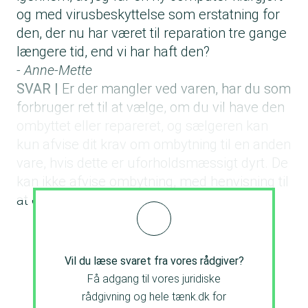
og med virusbeskyttelse som erstatning for
den, der nu har været til reparation tre gange
længere tid, end vi har haft den?
- Anne-Mette
SVAR |
Er der mangler ved varen, har du som
forbruger ret til at vælge, om du vil have den
ombyttet eller repareret, og sælgeren kan
kun afvise dit krav om ombytning til en anden
vare, hvis dette er uforholdsmæssigt dyrt. De
kan ikke afvise ombytning, med henvisning til
at emballagen er bortskaffet.
Vil du læse svaret fra vores rådgiver?
Få adgang til vores juridiske
rådgivning og hele tænk.dk for