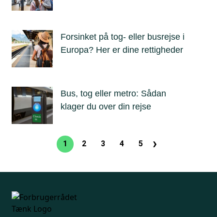
Forsinket på tog- eller busrejse i
Europa? Her er dine rettigheder
Bus, tog eller metro: Sådan
klager du over din rejse
›
Sideinddeling
1
2
3
4
5
Nuværende
Side
Side
Side
Side
Næste
side
side