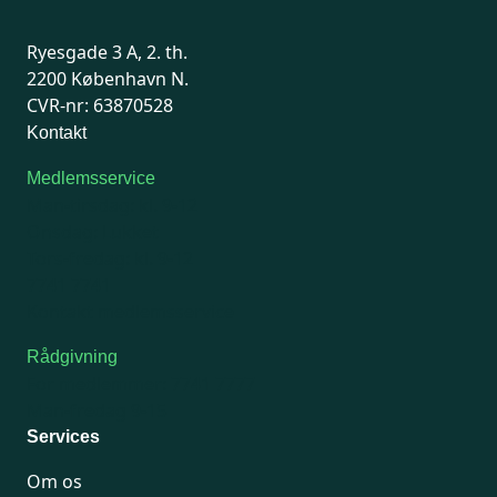
Ryesgade 3 A, 2. th.
2200 København N.
CVR-nr: 63870528
Kontakt
Medlemsservice
Man-tirsdag: kl. 9-12
Onsdag: Lukket
Tors-fredag: kl. 9-12
7741 7741
Kontakt medlemsservice
Rådgivning
For medlemmer: 7741 7777
Man-fredag 9-15
Services
Om os