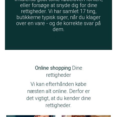
eller forsøge at snyde dig for dine
rettigheder. Vi har samlet 17 ting,
butikkerne typisk siger, når du klager
over en vare - og de korrekte svar på
dem.
Læs med her
Online shopping
Dine
rettigheder
Vi kan efterhånden købe
næsten alt online. Derfor er
det vigtigt, at du kender dine
rettigheder.