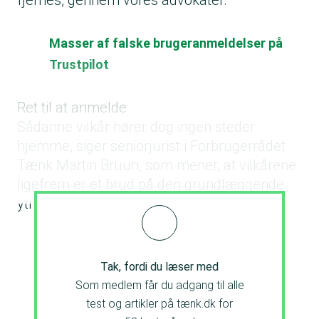
fjernes, gennem vores advokater.”
Masser af falske brugeranmeldelser på
Trustpilot
Ret til at anmelde
Sådanne vilkår hører dog ingen steder
hjemme, siger seniorjurist i Forbrugerrådet
Tænk Martin Bruun, som mener, at vilkårene
ligefrem er et brud på den grundlæggende
ytringsfrihed.
Tak, fordi du læser med
Som medlem får du adgang til alle
test og artikler på tænk.dk for