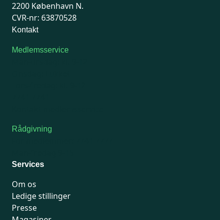
2200 København N.
CVR-nr: 63870528
Kontakt
Medlemsservice
Man-tirsdag: kl. 9-12
Onsdag: Lukket
Tors-fredag: kl. 9-12
7741 7741
Kontakt medlemsservice
Rådgivning
For medlemmer: 7741 7777
Man-fredag 9-15
Services
Om os
Ledige stillinger
Presse
Magasiner