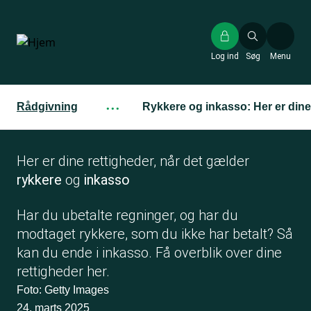
Gå
til
hovedindhold
Log ind
Søg
Menu
Rådgivning
···
Rykkere og inkasso: Her er dine
Her er dine rettigheder, når det gælder
rykkere
og
inkasso
Har du ubetalte regninger, og har du
modtaget rykkere, som du ikke har betalt? Så
kan du ende i inkasso. Få overblik over dine
rettigheder her.
Foto: Getty Images
24. marts 2025