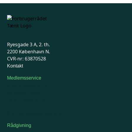
Ryesgade 3 A, 2. th.
2200 København N.
CVR-nr: 63870528
Kontakt
Medlemsservice
Man-tirsdag: kl. 9-12
Onsdag: Lukket
Tors-fredag: kl. 9-12
7741 7741
Kontakt medlemsservice
Rådgivning