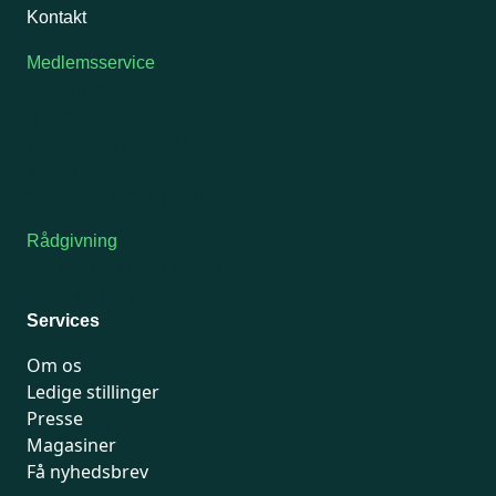
Kontakt
Medlemsservice
Man-tirsdag: kl. 9-12
Onsdag: Lukket
Tors-fredag: kl. 9-12
7741 7741
Kontakt medlemsservice
Rådgivning
For medlemmer: 7741 7777
Man-fredag 9-15
Services
Om os
Ledige stillinger
Presse
Magasiner
Få nyhedsbrev