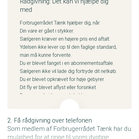
Rådgivning: Det kan vi hjælpe dig
med
Forbrugerrådet Tænk hjælper dig, når:
Din vare er gået i stykker.
Sælgeren kræver en højere pris end aftalt.
Ydelsen ikke lever op til den faglige standard,
man må kunne forvente.
Du er blevet fanget i en abonnementsaftale.
Sælgeren ikke vil lade dig fortryde dit netkøb.
Du er blevet opkrævet for høje gebyrer.
Dit fly er blevet aflyst eller forsinket.
Du gerne vil videre med din klage.
Forbrugerrådet Tænk kan ikke hjælpe med
spørgsmål vedrørende.:
2. Få rådgivning over telefonen
Bankforretning og investeringer.
Forsikringer, pension og personskader.
Som medlem af Forbrugerrådet Tænk har du
Pakkerejser.
mulighed for at ringe til vores dygtige