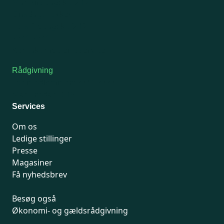
Man-tirsdag: kl. 9-12
Onsdag: Lukket
Tors-fredag: kl. 9-12
7741 7741
Kontakt medlemsservice
Rådgivning
For medlemmer: 7741 7777
Man-fredag 9-15
Services
Om os
Ledige stillinger
Presse
Magasiner
Få nyhedsbrev
Besøg også
Økonomi- og gældsrådgivning