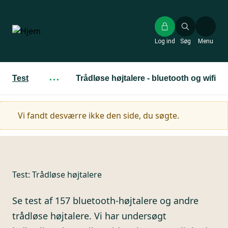
Gå
til
hovedindhold
Log ind
Søg
Menu
Test
···
Trådløse højtalere - bluetooth og wifi
Advarselsmeddelelse
Vi fandt desværre ikke den side, du søgte.
Test:
Trådløse højtalere
Se test af 157 bluetooth-højtalere og andre
trådløse højtalere. Vi har undersøgt