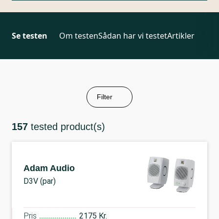
Se testen
Om testen
Sådan har vi testet
Artikler
Filter
157
tested product(s)
Adam Audio
D3V (par)
Pris
2175 Kr.