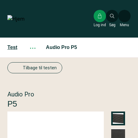
Gå
til
hovedindhold
Log ind
Søg
Menu
Test
···
Audio Pro P5
Tilbage til testen
Audio Pro
P5