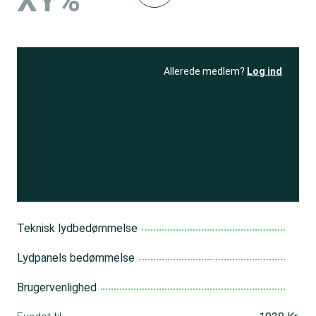
XY%
Allerede medlem?
Log ind
Se resultatet
og få adgang
til 150+ andre test
Bliv medlem
Teknisk lydbedømmelse
Lydpanels bedømmelse
Brugervenlighed