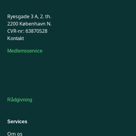
Ryesgade 3 A, 2. th.
2200 København N.
CVR-nr: 63870528
Kontakt
Medlemsservice
Man-tirsdag: kl. 9-12
Onsdag: Lukket
Tors-fredag: kl. 9-12
7741 7741
Kontakt medlemsservice
Rådgivning
For medlemmer: 7741 7777
Man-fredag 9-15
Services
Om os