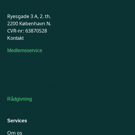
Ryesgade 3 A, 2. th.
2200 København N.
CVR-nr: 63870528
Kontakt
Medlemsservice
Man-tirsdag: kl. 9-12
Onsdag: Lukket
Tors-fredag: kl. 9-12
7741 7741
Kontakt medlemsservice
Rådgivning
For medlemmer: 7741 7777
Man-fredag 9-15
Services
Om os