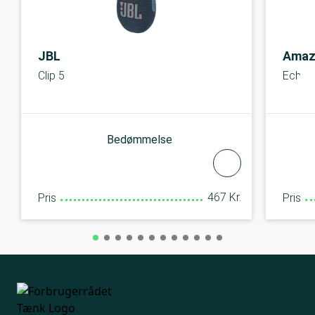
JBL
Amaz
Clip 5
Echo D
Bedømmelse
467 Kr.
Pris
Pris