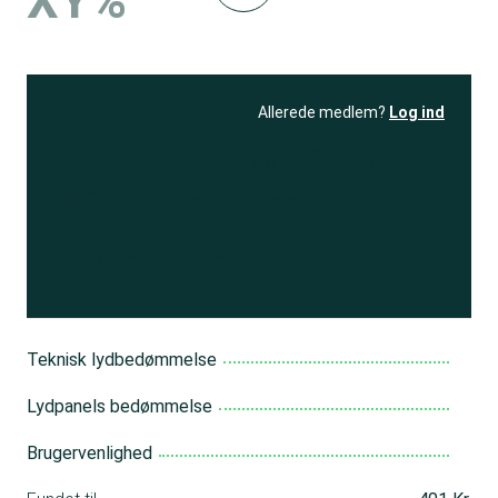
XY%
Allerede medlem?
Log ind
Se resultatet
og få adgang
til 150+ andre test
Bliv medlem
Teknisk lydbedømmelse
Lydpanels bedømmelse
Brugervenlighed