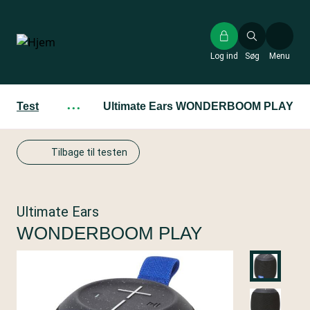
Gå
til
hovedindhold
Log ind
Søg
Menu
Test
···
Ultimate Ears WONDERBOOM PLAY
Tilbage til testen
Ultimate Ears
WONDERBOOM PLAY