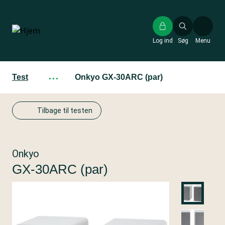
Gå
til
hovedindhold
Log ind
Søg
Menu
Test
···
Onkyo GX-30ARC (par)
Tilbage til testen
Onkyo
GX-30ARC (par)