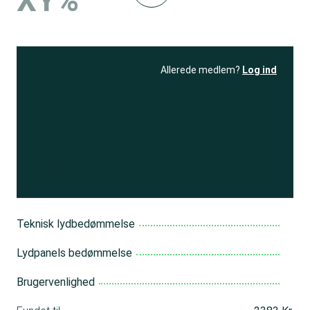
XY%
Allerede medlem?
Log ind
Se resultatet
og få adgang
til 150+ andre test
Bliv medlem
Teknisk lydbedømmelse
Lydpanels bedømmelse
Brugervenlighed