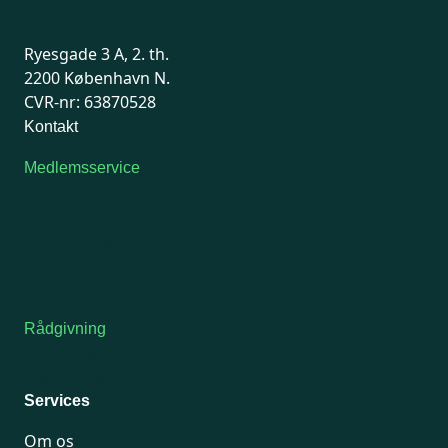
Ryesgade 3 A, 2. th.
2200 København N.
CVR-nr: 63870528
Kontakt
Medlemsservice
Man-tirsdag: kl. 9-12
Onsdag: Lukket
Tors-fredag: kl. 9-12
7741 7741
Kontakt medlemsservice
Rådgivning
For medlemmer: 7741 7777
Man-fredag 9-15
Services
Om os