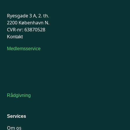
Ryesgade 3 A, 2. th.
2200 København N.
CVR-nr: 63870528
Kontakt
Medlemsservice
Man-tirsdag: kl. 9-12
Onsdag: Lukket
Tors-fredag: kl. 9-12
7741 7741
Kontakt medlemsservice
Rådgivning
For medlemmer: 7741 7777
Man-fredag 9-15
Services
Om os