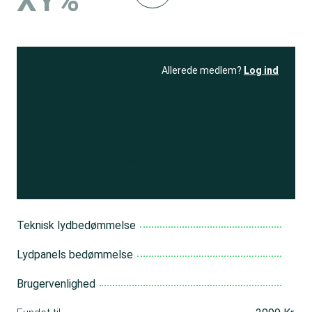
XY%
Allerede medlem?
Log ind
Se resultatet
og få adgang
til 150+ andre test
Bliv medlem
Teknisk lydbedømmelse
Lydpanels bedømmelse
Brugervenlighed