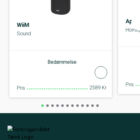
Appl
WiiM
Homepo
Sound
Bedømmelse
Pris
2589 Kr.
Pris