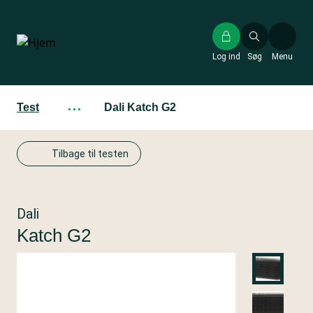
Gå
til
hovedindhold
Log ind
Søg
Menu
Test
···
Dali Katch G2
Tilbage til testen
Dali
Katch G2