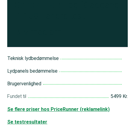
Se resultatet
og få adgang
til 150+ andre test
Bliv medlem
Teknisk lydbedømmelse
Lydpanels bedømmelse
Brugervenlighed
Fundet til
5499 Kr.
Se flere priser hos PriceRunner (reklamelink)
Se testresultater