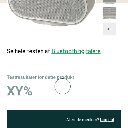
+1
Se hele testen af
Bluetooth højtalere
Testresultater for dette produkt
XY%
Allerede medlem?
Log ind