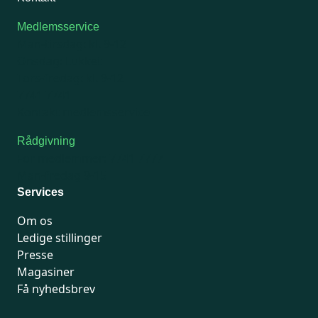
Medlemsservice
Man-tirsdag: kl. 9-12
Onsdag: Lukket
Tors-fredag: kl. 9-12
7741 7741
Kontakt medlemsservice
Rådgivning
For medlemmer: 7741 7777
Man-fredag 9-15
Services
Om os
Ledige stillinger
Presse
Magasiner
Få nyhedsbrev