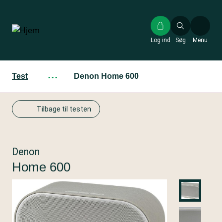
Gå
til
hovedindhold
Log ind
Søg
Menu
Test
···
Denon Home 600
Tilbage til testen
Denon
Home 600