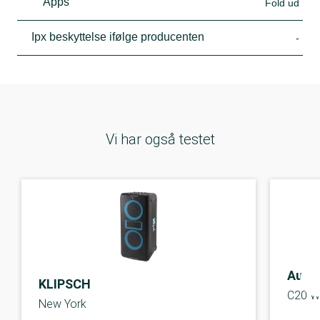
Apps
Fold ud
Ipx beskyttelse ifølge producenten
-
Vi har også testet
Audio
KLIPSCH
C20 W
New York