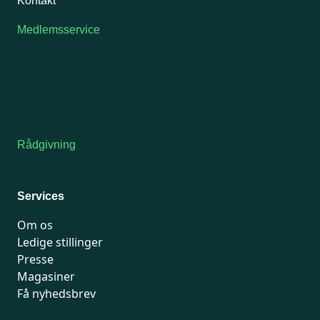
Kontakt
Medlemsservice
Man-tirsdag: kl. 9-12
Onsdag: Lukket
Tors-fredag: kl. 9-12
7741 7741
Kontakt medlemsservice
Rådgivning
For medlemmer: 7741 7777
Man-fredag 9-15
Services
Om os
Ledige stillinger
Presse
Magasiner
Få nyhedsbrev