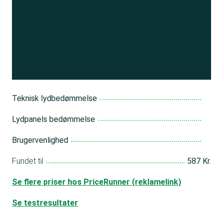
Se resultatet
og få adgang
til 150+ andre test
Bliv medlem
Teknisk lydbedømmelse
Lydpanels bedømmelse
Brugervenlighed
Fundet til
587 Kr.
Se flere priser hos PriceRunner (reklamelink)
Se testresultater