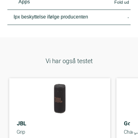
Apps
Fold ud
Ipx beskyttelse ifølge producenten
-
Vi har også testet
JBL
Goog
Grip
Chargi