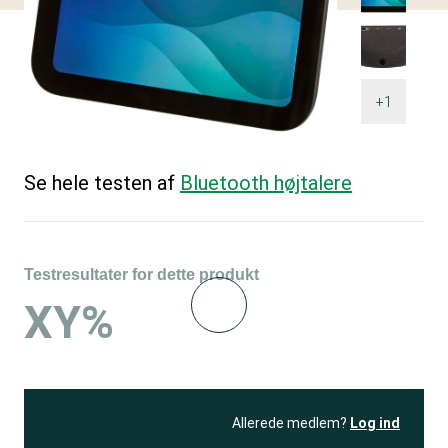
+1
Se hele testen af
Bluetooth højtalere
Testresultater for dette produkt
XY%
Allerede medlem?
Log ind