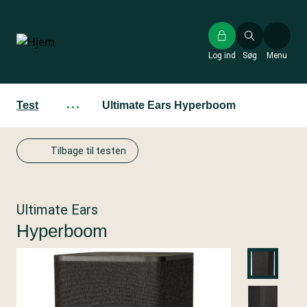
Gå
til
hovedindhold
Log ind
Søg
Menu
Test
···
Ultimate Ears Hyperboom
Tilbage til testen
Ultimate Ears
Hyperboom