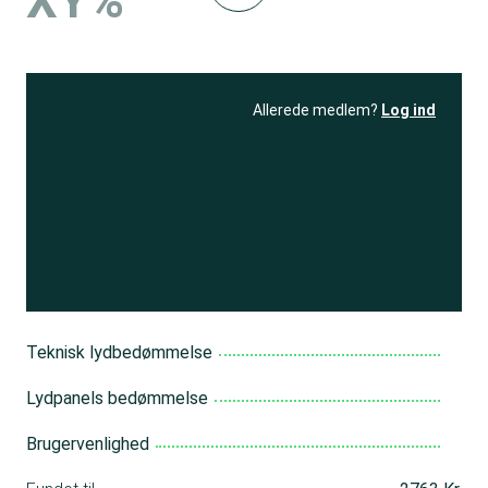
XY%
Allerede medlem?
Log ind
Se resultatet
og få adgang
til 150+ andre test
Bliv medlem
Teknisk lydbedømmelse
Lydpanels bedømmelse
Brugervenlighed