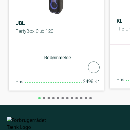
KLIP
JBL
The On
PartyBox Club 120
Bedømmelse
Pris
2498 Kr.
Pris