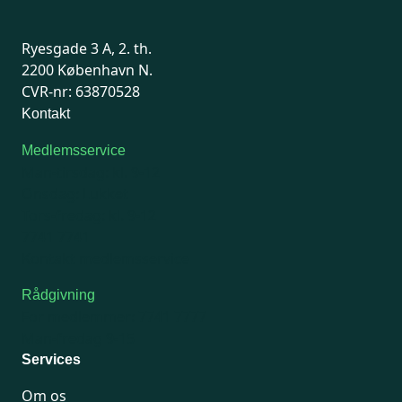
Ryesgade 3 A, 2. th.
2200 København N.
CVR-nr: 63870528
Kontakt
Medlemsservice
Man-tirsdag: kl. 9-12
Onsdag: Lukket
Tors-fredag: kl. 9-12
7741 7741
Kontakt medlemsservice
Rådgivning
For medlemmer: 7741 7777
Man-fredag 9-15
Services
Om os