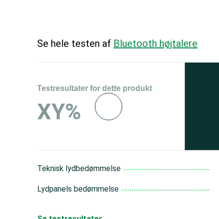
Se hele testen af
Bluetooth højtalere
Testresultater for dette produkt
Se 
XY%
og 
150
Teknisk lydbedømmelse
Lydpanels bedømmelse
Se testresultater