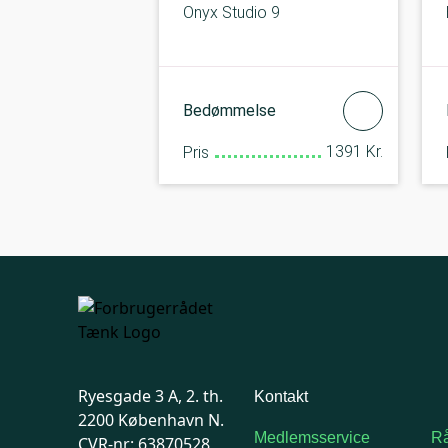
Onyx Studio 9
Bedømmelse
1391 Kr.
Pris
Ryesgade 3 A, 2. th.
Kontakt
2200 København N.
Medlemsservice
Rå
CVR-nr: 63870528