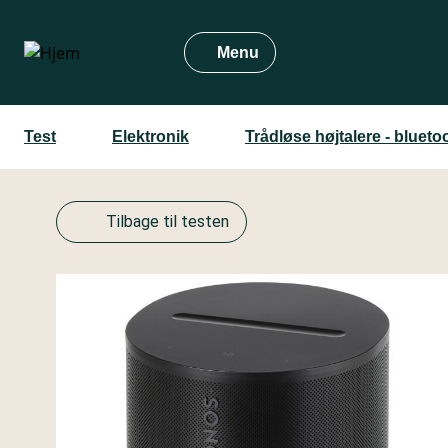
Gå
til
Menu
hovedindhold
Test
Elektronik
Trådløse højtalere - bluetoo
Tilbage til testen