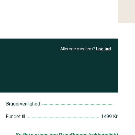
Allerede medlem?
Log ind
resultatet
Bliv medlem
få adgang til
+ andre test
Brugervenlighed
Fundet til
1499 Kr.
Se flere priser hos PriceRunner (reklamelink)